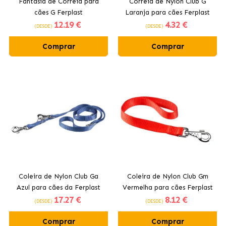
Fantasia de Correia para
Correia de Nylon Club G
cães G Ferplast
Laranja para cães Ferplast
12
.19 €
4
.32 €
(DESDE)
(DESDE)
Comprar
Comprar
Coleira de Nylon Club Ga
Coleira de Nylon Club Gm
Azul para cães da Ferplast
Vermelha para cães Ferplast
17
.27 €
8
.12 €
(DESDE)
(DESDE)
Comprar
Comprar