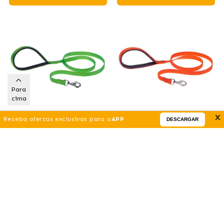
Para
cima
x
Receba ofertas exclusivas para o
APP
DESCARGAR
Correia Nylon Daytona G
Correia de Nylon Daytona G
Green para cães Ferplast
Laranja para cães Ferplast
9
.14 €
9
.14 €
(DESDE)
(DESDE)
Comprar
Comprar