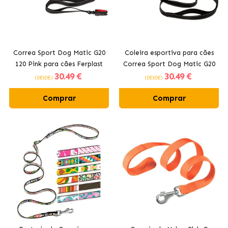
Correa Sport Dog Matic G20
Coleira esportiva para cães
120 Pink para cães Ferplast
Correa Sport Dog Matic G20
30
.49 €
30
.49 €
120 amarela da Ferplast
(DESDE)
(DESDE)
Comprar
Comprar