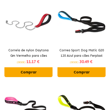
Correia de nylon Daytona
Correa Sport Dog Matic G20
Gm Vermelho para cães
120 Azul para cães Ferplast
11
.17 €
30
.49 €
Ferplast
(DESDE)
(DESDE)
Comprar
Comprar