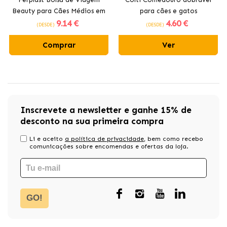
Beauty para Cães Médios em
para cães e gatos
9
.14 €
4
.60 €
Cores Sortidas
(DESDE)
(DESDE)
Comprar
Ver
Inscrevete a newsletter e ganhe 15% de
desconto na sua primeira compra
Li e aceito
a política de privacidade
, bem como recebo
comunicações sobre encomendas e ofertas da loja.
GO!