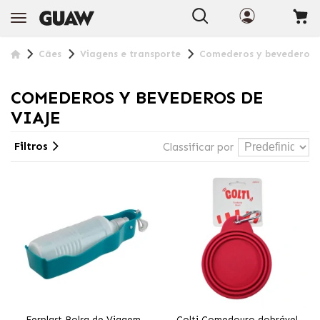
+INFO
Cães
Viagens e transporte
Comederos y bevederos d
COMEDEROS Y BEVEDEROS DE
VIAJE
Filtros
Classificar por
Ferplast Bolsa de Viagem
Colti Comedouro dobrável