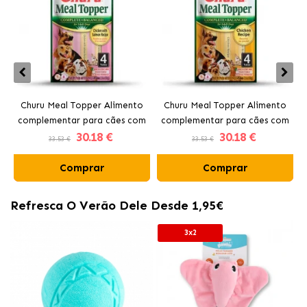
Churu Meal Topper Alimento
Churu Meal Topper Alimento
complementar para cães com
complementar para cães com
30
.18 €
30
.18 €
frango e salmão
frango
33.53 €
33.53 €
Comprar
Comprar
Refresca O Verão Dele Desde 1,95€
3x2