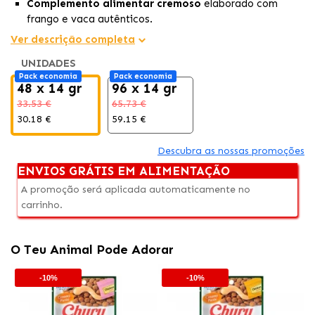
Complemento alimentar cremoso
elaborado com
frango e vaca autênticos.
Comida húmida para cães
que potencia o sabor do
Ver descrição completa
alimento seco ou da dieta habitual.
UNIDADES
Ideal como
topping nutritivo
para melhorar a
Pack economia
Pack economia
palatabilidade e a hidratação diária.
48 x 14 gr
96 x 14 gr
33.53 €
65.73 €
30.18 €
59.15 €
Descubra as nossas promoções
ENVIOS GRÁTIS EM ALIMENTAÇÃO
A promoção será aplicada automaticamente no
carrinho.
O Teu Animal Pode Adorar
-10%
-10%