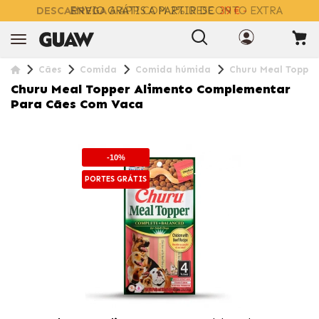
DESCARREGA
A APP COM 2% DESCONTO EXTRA
Cães
Comida
Comida húmida
Churu Meal Topper
Churu Meal Topper Alimento Complementar
Para Cães Com Vaca
-10%
PORTES GRÁTIS