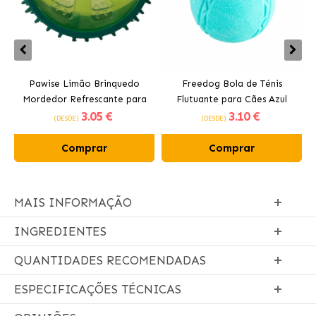
Pawise Limão Brinquedo
Freedog Bola de Ténis
Mordedor Refrescante para
Flutuante para Cães Azul
3
.05 €
3
.10 €
Cães 12 cm
(DESDE)
(DESDE)
Comprar
Comprar
MAIS INFORMAÇÃO
INGREDIENTES
QUANTIDADES RECOMENDADAS
ESPECIFICAÇÕES TÉCNICAS