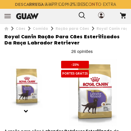
DESCARREGA
A APP COM 2% DESCONTO EXTRA
Cães
Comida
Ração para Cães
Royal Canin raçã
Royal Canin Ração Para Cães Esterilizados
Da Raça Labrador Retriever
-15%
PORTES GRÁTIS