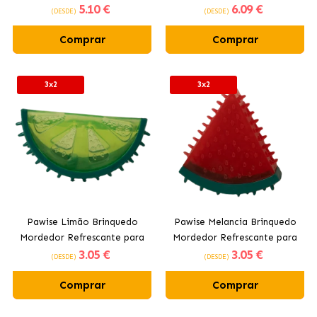
5
.10 €
6
.09 €
(DESDE)
(DESDE)
Comprar
Comprar
3x2
3x2
Pawise Limão Brinquedo
Pawise Melancia Brinquedo
Mordedor Refrescante para
Mordedor Refrescante para
3
.05 €
3
.05 €
Cães 12 cm
Cães 10 cm
(DESDE)
(DESDE)
Comprar
Comprar