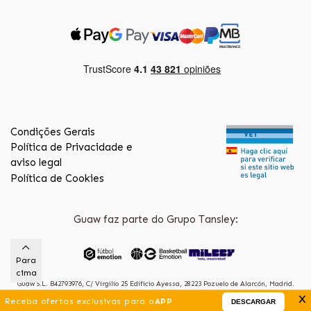
Condições Gerais
Política de Privacidade e
aviso legal
Política de Cookies
Guaw faz parte do Grupo Tansley:
Para
cima
Guaw S.L. B42793976, C/ Virgilio 25 Edificio Ayessa, 28223 Pozuelo de Alarcón, Madrid.
x
(Spain)
Receba ofertas exclusivas para o
APP
DESCARGAR