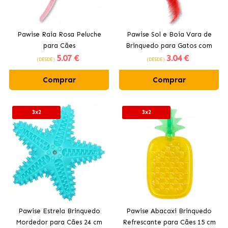
Pawise Raia Rosa Peluche
Pawise Sol e Boia Vara de
para Cães
Brinquedo para Gatos com
5
.07 €
3
.04 €
Catnip
(DESDE)
(DESDE)
Comprar
Comprar
3x2
3x2
Pawise Estrela Brinquedo
Pawise Abacaxi Brinquedo
Mordedor para Cães 24 cm
Refrescante para Cães 15 cm