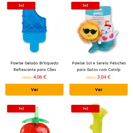
3x2
3x2
Pawise Gelado Brinquedo
Pawise Sol e Sereia Peluches
Refrescante para Cães
para Gatos com Catnip
4
.06 €
3
.04 €
(DESDE)
(DESDE)
Ver
Ver
3x2
3x2