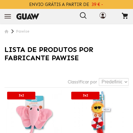
DESCARREGA
ENVIO GRÁTIS A PARTIR DE
A APP COM 2% DESCONTO EXTRA
39 € -
+INFO
Pawise
LISTA DE PRODUTOS POR
FABRICANTE PAWISE
Classificar por
3x2
3x2