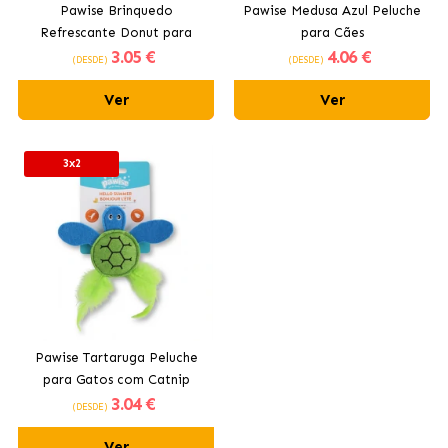
Pawise Brinquedo
Pawise Medusa Azul Peluche
Refrescante Donut para
para Cães
3
.05 €
4
.06 €
Cães
(DESDE)
(DESDE)
Ver
Ver
3x2
Pawise Tartaruga Peluche
para Gatos com Catnip
3
.04 €
(DESDE)
Ver