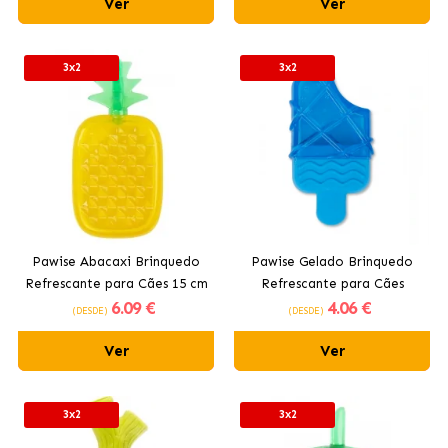
Ver
Ver
3x2
3x2
Pawise Abacaxi Brinquedo
Pawise Gelado Brinquedo
Refrescante para Cães 15 cm
Refrescante para Cães
6
.09 €
4
.06 €
(DESDE)
(DESDE)
Ver
Ver
3x2
3x2