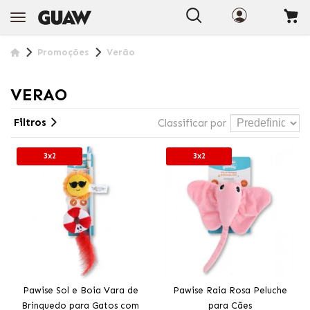
+INFO
Promoções
Verão
VERAO
Filtros
Classificar por
3x2
3x2
Pawise Sol e Boia Vara de
Pawise Raia Rosa Peluche
Brinquedo para Gatos com
para Cães