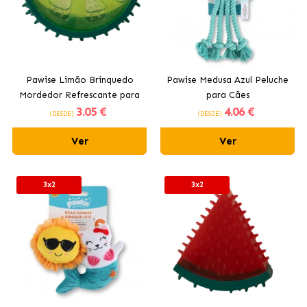
Pawise Limão Brinquedo
Pawise Medusa Azul Peluche
Mordedor Refrescante para
para Cães
3
.05 €
4
.06 €
Cães 12 cm
(DESDE)
(DESDE)
Ver
Ver
3x2
3x2