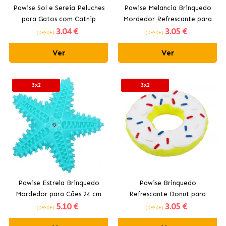
Pawise Sol e Sereia Peluches
Pawise Melancia Brinquedo
para Gatos com Catnip
Mordedor Refrescante para
3
.04 €
3
.05 €
Cães 10 cm
(DESDE)
(DESDE)
Ver
Ver
3x2
3x2
Pawise Estrela Brinquedo
Pawise Brinquedo
Mordedor para Cães 24 cm
Refrescante Donut para
5
.10 €
3
.05 €
Cães
(DESDE)
(DESDE)