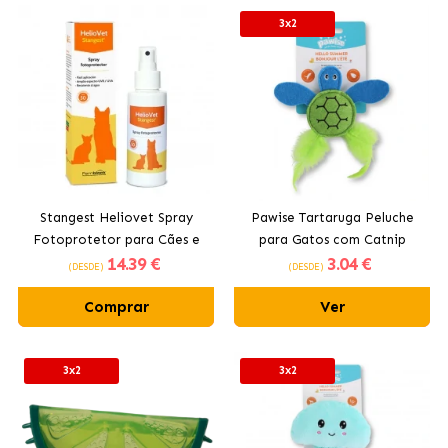
3x2
Stangest Heliovet Spray
Pawise Tartaruga Peluche
Fotoprotetor para Cães e
para Gatos com Catnip
14
.39 €
3
.04 €
Gatos FPS 50
(DESDE)
(DESDE)
Comprar
Ver
3x2
3x2