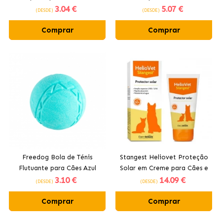
3
.04 €
5
.07 €
Catnip
(DESDE)
(DESDE)
Comprar
Comprar
Freedog Bola de Ténis
Stangest Heliovet Proteção
Flutuante para Cães Azul
Solar em Creme para Cães e
3
.10 €
14
.09 €
Gatos FPS 50+
(DESDE)
(DESDE)
Comprar
Comprar