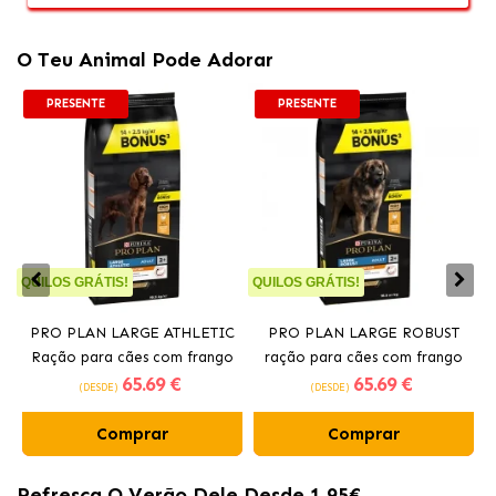
O Teu Animal Pode Adorar
PRESENTE
PRESENTE
QUILOS GRÁTIS!
QUILOS GRÁTIS!
Q
PRO PLAN LARGE ATHLETIC
PRO PLAN LARGE ROBUST
Ração para cães com frango
ração para cães com frango
65
.69 €
65
.69 €
(DESDE)
(DESDE)
Comprar
Comprar
Refresca O Verão Dele Desde 1,95€