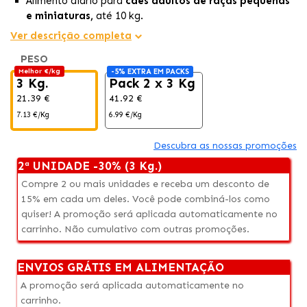
Alimento diário para
cães adultos de raças pequenas
e miniaturas,
até 10 kg.
É feito com
carne fresca de frango,
o que garante
Ver descrição completa
uma
nutrição excelente e completa
para o seu animal.
PESO
Protege a
saúde cardíaca
dele graças à
proteína de
Melhor €/kg
-5% EXTRA EM PACKS
alta qualidade
desta fórmula, favorecendo a
3 Kg.
Pack 2 x 3 Kg
manutenção de um
coração saudável.
21.39 €
41.92 €
7.13 €/Kg
6.99 €/Kg
Descubra as nossas promoções
2ª UNIDADE -30% (3 Kg.)
Compre 2 ou mais unidades e receba um desconto de
15% em cada um deles. Você pode combiná-los como
quiser! A promoção será aplicada automaticamente no
carrinho. Não cumulativo com outras promoções.
ENVIOS GRÁTIS EM ALIMENTAÇÃO
A promoção será aplicada automaticamente no
carrinho.