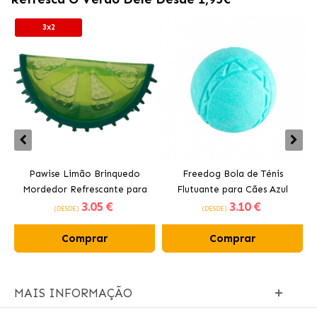
3x2
Pawise Limão Brinquedo
Freedog Bola de Ténis
Mordedor Refrescante para
Flutuante para Cães Azul
3
.05 €
3
.10 €
Cães 12 cm
(DESDE)
(DESDE)
Comprar
Comprar
MAIS INFORMAÇÃO