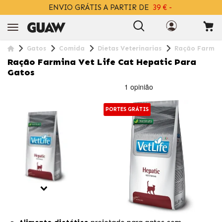
DESCARREGA
A APP COM 2% DESCONTO EXTRA
Gatos
Comida
Dietas Veterinarias
Ração Farmina
Ração Farmina Vet Life Cat Hepatic Para
Gatos
PORTES GRÁTIS