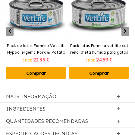
Pack de latas Farmina Vet Life
Pack latas Farmina vet life cat
P
Hypoallergenic Pork & Potato
renal dieta húmida para gatos
22
.35 €
24
.59 €
para gato com sabor a Porco.
com frango
(DESDE)
(DESDE)
Comprar
Comprar
MAIS INFORMAÇÃO
INGREDIENTES
QUANTIDADES RECOMENDADAS
ESPECIFICAÇÕES TÉCNICAS