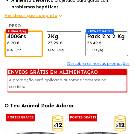
Alimento dietético
projetado para gatos com
problemas hepáticos.
Ajuda a
minimizar a acumulação de gordura no
Ver descrição completa
fígado
, sendo ideal para gatos com doenças hepáticas.
PESO
Alimento para gatos com
proteínas de alta qualidade
Melhor €/kg
-10% EM PACKS
para garantir um
alto nível de nutrientes
e uma
dieta
400Grs
2Kg
Pack 2 x 2 Kg
completa
.
8.20 €
27.29 €
53.49 €
0.02 €/Kg
13.65 €/Kg
13.37 €/Kg
Descubra as nossas promoções
ENVIOS GRÁTIS EM ALIMENTAÇÃO
A promoção será aplicada automaticamente no
carrinho.
O Teu Animal Pode Adorar
PORTES GRÁTIS
PORTES GRÁTIS