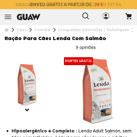
DESCARREGA
A APP COM 2% DESCONTO EXTRA
Cães
Comida
Croquettes naturelles / holistiques
Ração Para Cães Lenda Com Salmão
PORTES GRÁTIS
Hipoalergênico e Completo :
Lenda Adult Salmón, sem