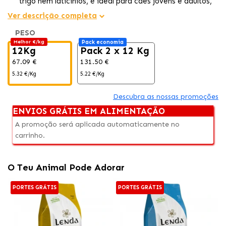
trigo nem laticínios, é ideal para cães jovens e adultos,
completo e saudável.
Ver descrição completa
Pele Brilhante e Articulações Protegidas :
Com
PESO
Omega-3, promove um pelo forte, reduz a queda e
Melhor €/kg
Pack economia
cuida das articulações.
12Kg
Pack 2 x 12 Kg
Nutrição Funcional :
Alimentos e ingredientes como
67.09 €
131.50 €
antioxidantes e ervas medicinais melhoram a qualidade
5.32 €/Kg
5.22 €/Kg
de vida canina.
Descubra as nossas promoções
ENVIOS GRÁTIS EM ALIMENTAÇÃO
A promoção será aplicada automaticamente no
carrinho.
O Teu Animal Pode Adorar
PORTES GRÁTIS
PORTES GRÁTIS