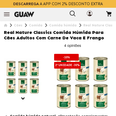
DESCARREGA
A APP COM 2% DESCONTO EXTRA
Cães
Comida
Comida húmida
Real Nature Class
Real Nature Classics Comida Húmida Para
Cães Adultos Com Carne De Vaca E Frango
-10%
2ª UNIDADE -30%