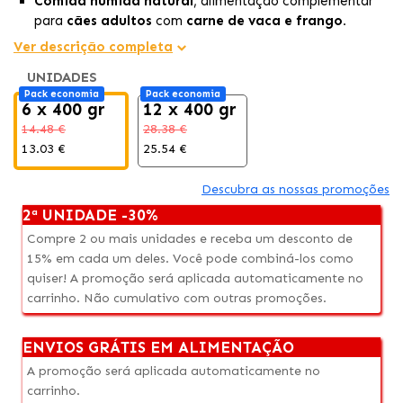
Comida húmida natural
, alimentação complementar
para
cães adultos
com
carne de vaca e frango.
Contém ingredientes vegetais como
batatas e massa
Ver descrição completa
integral,
que oferecem
carboidratos digestíveis e
UNIDADES
energia.
Pack economia
Pack economia
Com óleos ricos em ômega-6, favorece a
saúde da
6 x 400 gr
12 x 400 gr
pele e do pelagem
, e está
livre de aditivos e
14.48 €
28.38 €
conservantes artificiais.
13.03 €
25.54 €
Descubra as nossas promoções
2ª UNIDADE -30%
Compre 2 ou mais unidades e receba um desconto de
15% em cada um deles. Você pode combiná-los como
quiser! A promoção será aplicada automaticamente no
carrinho. Não cumulativo com outras promoções.
ENVIOS GRÁTIS EM ALIMENTAÇÃO
A promoção será aplicada automaticamente no
carrinho.