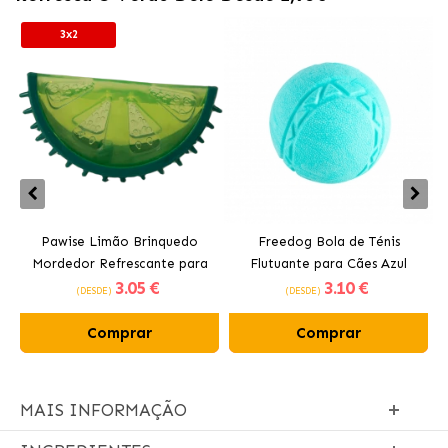
3x2
Pawise Limão Brinquedo
Freedog Bola de Ténis
Mordedor Refrescante para
Flutuante para Cães Azul
3
.05 €
3
.10 €
Cães 12 cm
(DESDE)
(DESDE)
Comprar
Comprar
MAIS INFORMAÇÃO