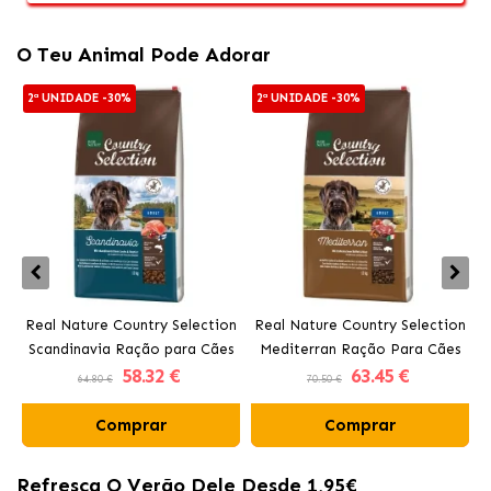
O Teu Animal Pode Adorar
2ª UNIDADE -30%
2ª UNIDADE -30%
Real Nature Country Selection
Real Nature Country Selection
Scandinavia Ração para Cães
Mediterran Ração Para Cães
58
.32 €
63
.45 €
Adultos com Salmão
Adultos com Búfalo
64.80 €
70.50 €
Comprar
Comprar
Refresca O Verão Dele Desde 1,95€