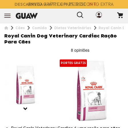
DESCARREGA
A APP COM 2% DESCONTO EXTRA
Cães
Comida
Dietas Veterinárias
Royal Canin Do
Royal Canin Dog Veterinary Cardiac Ração
Para Cães
PORTES GRÁTIS