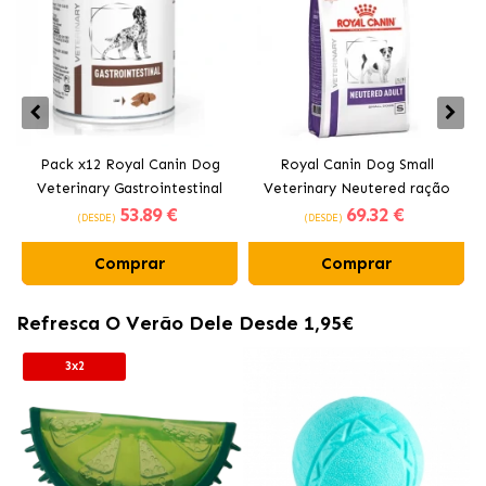
Pack x12 Royal Canin Dog
Royal Canin Dog Small
Veterinary Gastrointestinal
Veterinary Neutered ração
53
.89 €
69
.32 €
comida Húmida para cães em
para cães pequenos
(DESDE)
(DESDE)
lata
Comprar
Comprar
Refresca O Verão Dele Desde 1,95€
3x2