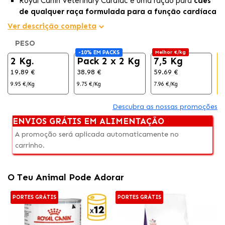
Royal Canin Veterinary Cardiac é uma ração para
cães
de qualquer raça formulada para a função cardíaca
em casos de insuficiência cardíaca crônica
.
Ver descrição completa
Baixo teor de sódio e sem medicamentos em sua
PESO
composição.
-10% EM PACKS
Melhor €/kg
Enriquecida com
EPA + DHA
e
ácidos graxos ômega 3
2 Kg.
Pack 2 x 2 Kg
7,5 Kg
19.89 €
38.98 €
59.69 €
9.95 €/Kg
9.75 €/Kg
7.96 €/Kg
8
Descubra as nossas promoções
ENVIOS GRÁTIS EM ALIMENTAÇÃO
A promoção será aplicada automaticamente no
carrinho.
O Teu Animal Pode Adorar
PORTES GRÁTIS
PORTES GRÁTIS