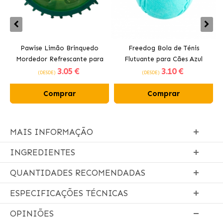
Pawise Limão Brinquedo
Freedog Bola de Ténis
Mordedor Refrescante para
Flutuante para Cães Azul
3
.05 €
3
.10 €
Cães 12 cm
(DESDE)
(DESDE)
Comprar
Comprar
MAIS INFORMAÇÃO
INGREDIENTES
QUANTIDADES RECOMENDADAS
ESPECIFICAÇÕES TÉCNICAS
OPINIÕES