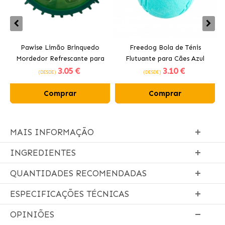
Pawise Limão Brinquedo
Freedog Bola de Ténis
Mordedor Refrescante para
Flutuante para Cães Azul
3
.05 €
3
.10 €
Cães 12 cm
(DESDE)
(DESDE)
Comprar
Comprar
MAIS INFORMAÇÃO
INGREDIENTES
QUANTIDADES RECOMENDADAS
ESPECIFICAÇÕES TÉCNICAS
OPINIÕES