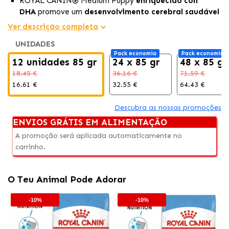
ROYAL CANIN® Medium Puppy
enriquecido con
DHA
promove um
desenvolvimento cerebral saudável
em filhotes.
Ver descrição completa
Vitaminas C e E fortalecem as defesas naturais dos
UNIDADES
filhotes.
Pack economia
Pack economia
Prebióticos e proteínas altamente digestíveis mantêm
12 unidades 85 gr
24 x 85 gr
48 x 85 gr
a
saúde gastrointestinal.
18.45 €
36.16 €
71.59 €
16.61 €
32.55 €
64.43 €
Descubra as nossas promoções
ENVIOS GRÁTIS EM ALIMENTAÇÃO
A promoção será aplicada automaticamente no
carrinho.
O Teu Animal Pode Adorar
-10%
-10%