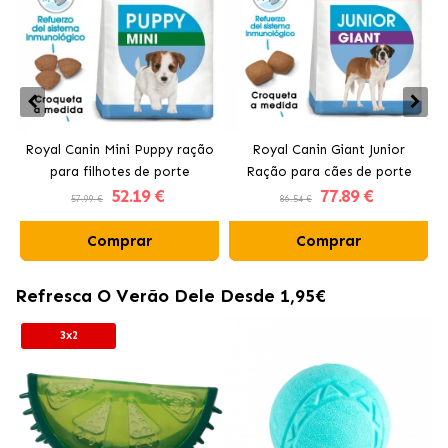
Royal Canin Mini Puppy ração
Royal Canin Giant Junior
para filhotes de porte
Ração para cães de porte
52
.19 €
77
.89 €
pequeno
gigante
57.99 €
86.54 €
Comprar
Comprar
Refresca O Verão Dele Desde 1,95€
3x2