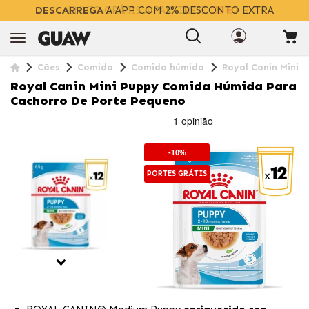
DESCARREGA
A APP COM 2% DESCONTO EXTRA
Cães
Comida
Comida húmida
Royal Canin Mini 
Royal Canin Mini Puppy Comida Húmida Para
Cachorro De Porte Pequeno
-10%
PORTES GRÁTIS