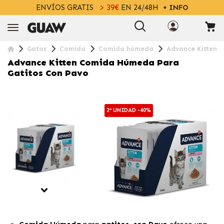
ENVÍOS GRATIS
> 39€
EN 24/48H
+ INFO
Gatos
Comida
Comida húmeda
Advance Kitten 
Advance Kitten Comida Húmeda Para
Gatitos Con Pavo
2ª UNIDAD -40%