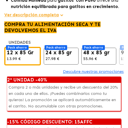
Comida Húmeda
para
gatitos
con Pavo
ofrece una
nutrición equilibrada para gatitos en crecimiento.
Cocinada suavemente al vapor, preserva el
sabor
Ver descripción completa
natural y los nutrientes del pavo.
COMPRA TU ALIMENTACIÓN SECA Y TE
Con vitamina E, taurina y minerales, refuerza el
sistema
DEVOLVEMOS EL IVA
inmunitario y mejora la visión.
UNIDADES
Pack ahorro
Pack ahorro
Pack ahorro
Pac
12 x 85 Gr
24 x 85 gr
48 x 85 gr
96
13.99 €
27.98 €
55.96 €
111
Descubre nuestras promociones
2ª UNIDAD -40%
Compra 2 o más unidades y recibe un descuento del 20%
en cada uno de ellos. ¡Puedes combinarlos como tu
quieras! La promoción se aplicará automáticamente en
el carrito. No acumulable con otras promociones.
-15% CÓDIGO DESCUENTO: 15AFFC