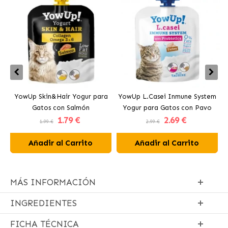
YowUp Skin&Hair Yogur para
YowUp L.Casei Inmune System
Y
Gatos con Salmón
Yogur para Gatos con Pavo
1
.79 €
2
.69 €
1.99 €
2.99 €
Añadir al Carrito
Añadir al Carrito
MÁS INFORMACIÓN
INGREDIENTES
FICHA TÉCNICA