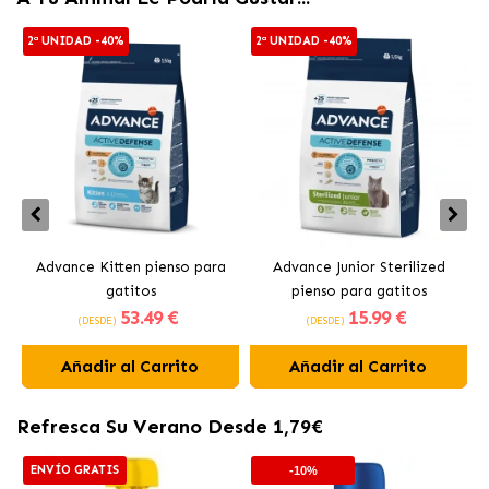
2ª UNIDAD -40%
2ª UNIDAD -40%
Advance Kitten pienso para
Advance Junior Sterilized
gatitos
pienso para gatitos
53
.49 €
15
.99 €
esterilizados
(DESDE)
(DESDE)
Añadir al Carrito
Añadir al Carrito
Refresca Su Verano Desde 1,79€
ENVÍO GRATIS
-10%