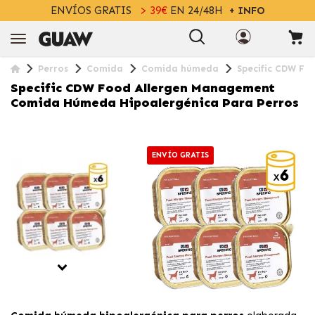
ENVÍOS GRATIS
> 39€
EN 24/48H
+ INFO
Perros
Comida
Comida húmeda
Specific CDW F
Specific CDW Food Allergen Management
Comida Húmeda Hipoalergénica Para Perros
ENVÍO GRATIS