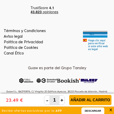
Términos y Condiciones
Aviso legal
Política de Privacidad
Política de Cookies
Canal Ético
Guaw es parte del Grupo Tansley
Guaw S.L. B42793976, C/ Virgilio 25 Edificio Ayessa, 28223 Pozuelo de Alarcón, Madrid.
(Spain)
-
+
23.49 €
AÑADIR AL CARRITO
x
Recibe ofertas exclusivas por la
APP
DESCARGAR