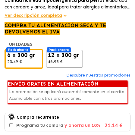
Comida húmeda hipoalergénica para perros
elaborada
con cordero y arroz, ideal para tratar alergias alimentarias
que provocan vómitos, diarrea o problemas de piel. Fórmula
Ver descripción completa
de
ingredientes limitados
, muy digestible y con apoyo
COMPRA TU ALIMENTACIÓN SECA Y TE
digestivo y urinario para perros sensibles o con cristales de
DEVOLVEMOS EL IVA
urato.
UNIDADES
Pack ahorro
Pack ahorro
6 x 300 gr
12 x 300 gr
23.49 €
46.98 €
Descubre nuestras promociones
ENVÍO GRATIS EN ALIMENTACIÓN
La promoción se aplicará automáticamente en el carrito.
Acumulable con otras promociones.
Compra recurrente
21.14 €
Programa tu compra
y ahorra un 10%