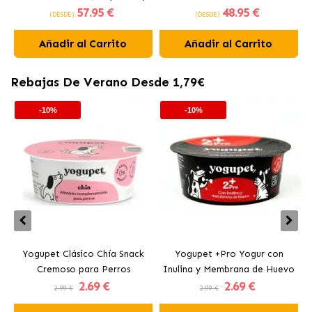
57
.95 €
48
.95 €
Renal para Perros
(DESDE)
(DESDE)
Añadir al Carrito
Añadir al Carrito
Rebajas De Verano Desde 1,79€
-10%
-10%
Yogupet Clásico Chía Snack
Yogupet +Pro Yogur con
Cremoso para Perros
Inulina y Membrana de Huevo
2
.69 €
2
.69 €
para Perros y Gatos
2.99 €
2.99 €