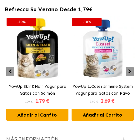
Refresca Su Verano Desde 1,79€
-10%
-10%
YowUp Skin&Hair Yogur para
YowUp L.Casei Inmune System
Y
Gatos con Salmón
Yogur para Gatos con Pavo
1
.79 €
2
.69 €
1.99 €
2.99 €
Añadir al Carrito
Añadir al Carrito
MÁS INFORMACIÓN