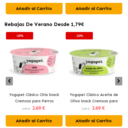
en Mousse
Añadir al Carrito
Añadir al Carrito
Rebajas De Verano Desde 1,79€
-10%
-10%
Yogupet Clásico Chía Snack
Yogupet Clásico Aceite de
Cremoso para Perros
Oliva Snack Cremoso para
2
.69 €
2
.69 €
Perros
2.99 €
2.99 €
Añadir al Carrito
Añadir al Carrito