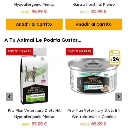
Hypoallergenic Pienso
Gastrointestinal Pienso
96
.99 €
81
.99 €
Hipoalergénico para Perros
Digestivo para Perros
(DESDE)
(DESDE)
Añadir al Carrito
Añadir al Carrito
A Tu Animal Le Podría Gustar...
ENVÍO GRATIS
ENVÍO GRATIS
Pro Plan Veterinary Diets HA
Pro Plan Veterinary Diets EN
Hypoallergenic Pienso
Gastrointestinal Comida
53
.09 €
65
.89 €
Hipoalergénico para Gatos
Húmeda Digestiva para Gato
(DESDE)
(DESDE)