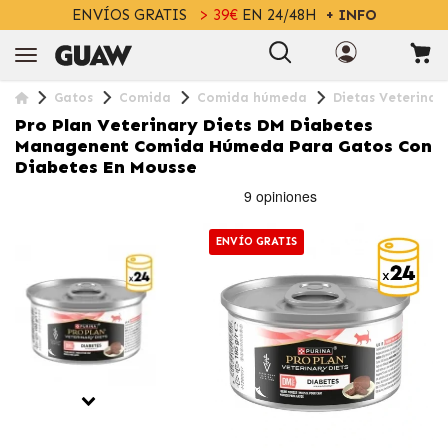
ENVÍOS GRATIS
> 39€
EN 24/48H
+ INFO
Gatos
Comida
Comida húmeda
Dietas Veterinar
Pro Plan Veterinary Diets DM Diabetes
Managenent Comida Húmeda Para Gatos Con
Diabetes En Mousse
ENVÍO GRATIS