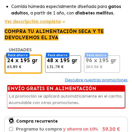
Comida húmeda especialmente diseñada para
gatos
adultos
, a partir de 1 año, con
diabetes mellitus.
Contiene
proteínas
con
ácidos
grasos
para fomentar
Ver descripción completa
la secreción de
insulina
, y por tanto,
regular los niveles
COMPRA TU ALIMENTACIÓN SECA Y TE
de azúcar en sangre.
DEVOLVEMOS EL IVA
El alimento tiene un
aporte calórico ajustado,
lo que
facilita el control y la gestión del
peso corporal
del
UNIDADES
gato, ayudándolo a mantener un
peso ideal.
Pack ahorro
Pack ahorro
Pack ahorro
24 x 195 gr
48 x 195 gr
96 x 195 gr
65.89 €
131.78 €
263.56 €
Descubre nuestras promociones
ENVÍO GRATIS EN ALIMENTACIÓN
La promoción se aplicará automáticamente en el carrito.
Acumulable con otras promociones.
Compra recurrente
59.30 €
Programa tu compra
y ahorra un 10%