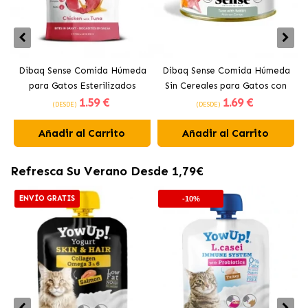
Dibaq Sense Comida Húmeda
Dibaq Sense Comida Húmeda
para Gatos Esterilizados
Sin Cereales para Gatos con
1
.59 €
1
.69 €
Bocaditos en Salsa con Pollo y
Atún con Conejo
(DESDE)
(DESDE)
Atún
Añadir al Carrito
Añadir al Carrito
Refresca Su Verano Desde 1,79€
ENVÍO GRATIS
-10%