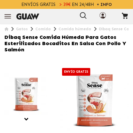
ENVÍOS GRATIS
> 39€
EN 24/48H
+ INFO
Gatos
Comida
Comida húmeda
Dibaq Sense Comi
Dibaq Sense Comida Húmeda Para Gatos
Esterilizados Bocaditos En Salsa Con Pollo Y
Salmón
ENVÍO GRATIS