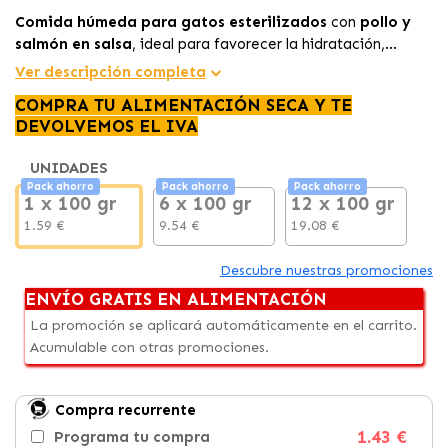
Comida húmeda para gatos esterilizados
con
pollo y
salmón en salsa
, ideal para favorecer la hidratación,
mantener la masa muscular y ofrecer una alimentación
Ver descripción completa
sabrosa y equilibrada.
COMPRA TU ALIMENTACIÓN SECA Y TE
DEVOLVEMOS EL IVA
UNIDADES
Pack ahorro
Pack ahorro
Pack ahorro
1 x 100 gr
6 x 100 gr
12 x 100 gr
1.59 €
9.54 €
19.08 €
Descubre nuestras promociones
ENVÍO GRATIS EN ALIMENTACIÓN
La promoción se aplicará automáticamente en el carrito.
Acumulable con otras promociones.
Compra recurrente
1.43 €
Programa tu compra