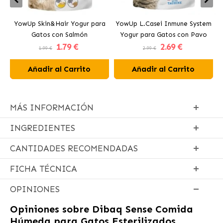
YowUp Skin&Hair Yogur para
YowUp L.Casei Inmune System
Y
Gatos con Salmón
Yogur para Gatos con Pavo
1
.79 €
2
.69 €
1.99 €
2.99 €
Añadir al Carrito
Añadir al Carrito
MÁS INFORMACIÓN
INGREDIENTES
CANTIDADES RECOMENDADAS
FICHA TÉCNICA
OPINIONES
Opiniones sobre
Dibaq Sense Comida
Húmeda para Gatos Esterilizados