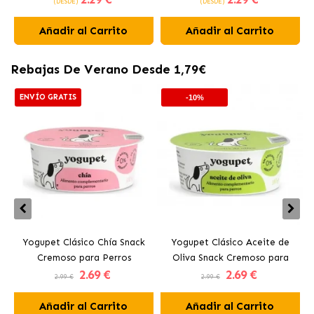
(DESDE)
(DESDE)
Añadir al Carrito
Añadir al Carrito
Rebajas De Verano Desde 1,79€
ENVÍO GRATIS
-10%
Yogupet Clásico Chía Snack
Yogupet Clásico Aceite de
Cremoso para Perros
Oliva Snack Cremoso para
2
.69 €
2
.69 €
Perros
2.99 €
2.99 €
Añadir al Carrito
Añadir al Carrito