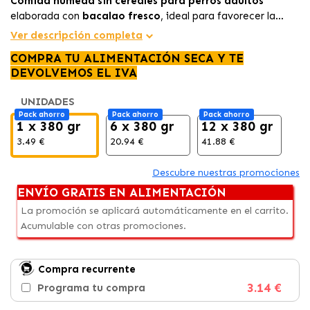
Comida húmeda sin cereales para perros adultos
elaborada con
bacalao fresco
, ideal para favorecer la
digestión, aportar proteínas de calidad y ofrecer una receta
Ver descripción completa
natural inspirada en los sabores del mar.
COMPRA TU ALIMENTACIÓN SECA Y TE
DEVOLVEMOS EL IVA
UNIDADES
Pack ahorro
Pack ahorro
Pack ahorro
1 x 380 gr
6 x 380 gr
12 x 380 gr
3.49 €
20.94 €
41.88 €
Descubre nuestras promociones
ENVÍO GRATIS EN ALIMENTACIÓN
La promoción se aplicará automáticamente en el carrito.
Acumulable con otras promociones.
Compra recurrente
3.14 €
Programa tu compra