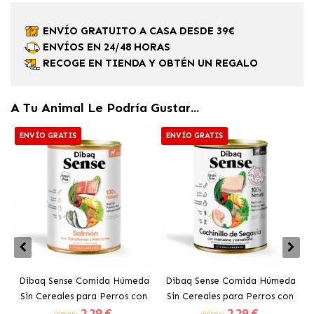
ENVÍO GRATUITO A CASA DESDE 39€
ENVÍOS EN 24/48 HORAS
RECOGE EN TIENDA Y OBTÉN UN REGALO
A Tu Animal Le Podría Gustar...
ENVÍO GRATIS
ENVÍO GRATIS
Dibaq Sense Comida Húmeda
Dibaq Sense Comida Húmeda
Sin Cereales para Perros con
Sin Cereales para Perros con
2
.29 €
2
.29 €
Salmón
Cochinillo de Segovia