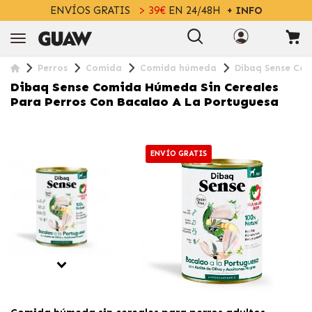
ENVÍOS GRATIS
> 39€
EN 24/48H
+ INFO
Perros
Comida
Comida húmeda
Dibaq Sense Com
Dibaq Sense Comida Húmeda Sin Cereales
Para Perros Con Bacalao A La Portuguesa
ENVÍO GRATIS