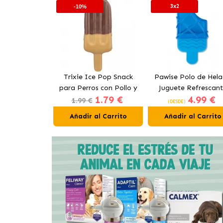
3x2
-10%
n&Hair Yogur
Trixie Ice Pop Snack
Pawise Polo de Hel
s con Salmón
para Perros con Pollo y
Juguete Refrescan
1.79 €
1.79 €
4.99 €
Arándanos
para Perros
1.99 €
(DESDE)
al Carrito
Añadir al Carrito
Añadir al Carrito