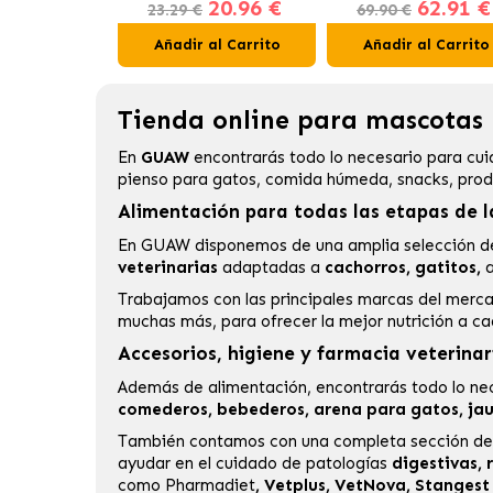
20.96 €
62.91 €
Gatos en Gelatina Buey,
23.29 €
69.90 €
Pollo, Salmón y Atún
Añadir al Carrito
Añadir al Carrito
Tienda online para mascotas |
En
GUAW
encontrarás todo lo necesario para cui
pienso para gatos
, comida húmeda, snacks, produ
Alimentación para todas las etapas de l
En GUAW disponemos de una amplia selección 
veterinarias
adaptadas a
cachorros, gatitos,
a
Trabajamos con las principales marcas del mer
muchas más, para ofrecer la mejor nutrición a c
Accesorios, higiene y farmacia veterinar
Además de alimentación, encontrarás todo lo nec
comederos, bebederos, arena para gatos, jaula
También contamos con una completa sección d
ayudar en el cuidado de patologías
digestivas, r
como
Pharmadiet
,
Vetplus
,
VetNova
,
Stangest