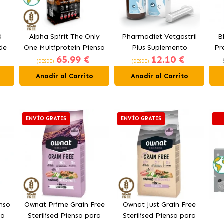
d
Alpha Spirit The Only
Pharmadiet Vetgastril
B
de
One Multiprotein Pienso
Plus Suplemento
Pr
65.99 €
12.10 €
n
para Perros
Digestivo para Perros y
p
(DESDE)
(DESDE)
Gatos
Añadir al Carrito
Añadir al Carrito
ENVÍO GRATIS
ENVÍO GRATIS
nso
Ownat Prime Grain Free
Ownat Just Grain Free
lo
Sterilised Pienso para
Sterilised Pienso para