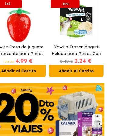
3x2
-10%
wise Fresa de Juguete
YowUp Frozen Yogurt
Freedog W
frescante para Perros
Helado para Perros Con
Ball Juguet
4.99 €
2.24 €
9
15 cm
Pollo y Manzana
para P
2.49 €
(DESDE)
(DESDE)
Añadir al Carrito
Añadir al Carrito
Añadir al