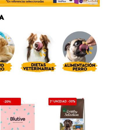
A
2ª UNIDAD -30%
-20%
-10%