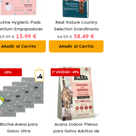
lutive Hygienic Pads
Real Nature Country
Pharmadiet
emium Empapadores
Selection Scandinavia
Gel Condro
15.99 €
58.49 €
16
ara Perros 90x60 cm
Pienso para Perros
Líquido par
19.99 €
64.99 €
(DESDE)
Adultos con Salmón
Gat
Añadir al Carrito
Añadir al Carrito
Añadir al
2ª UNIDAD -40%
-20%
-10%
Blutive Arena para
Acana Indoor Pienso
Bioiberic
Gatos Ultra
para Gatos Adultos de
Suple