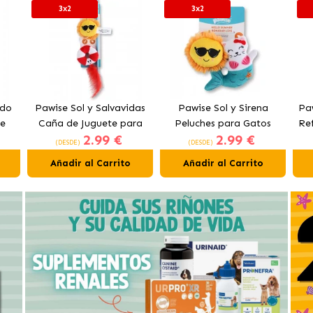
3x2
3x2
ado
Pawise Sol y Salvavidas
Pawise Sol y Sirena
Pa
te
Caña de Juguete para
Peluches para Gatos
Re
2.99 €
2.99 €
Gatos con Catnip
con Catnip
(DESDE)
(DESDE)
Añadir al Carrito
Añadir al Carrito