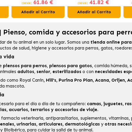
61.86 €
41.82 €
Gatos Esterilizados
Gatos Esterilizados
A
(DESDE)
(DESDE)
Añadir al Carrito
Añadir al Carrito
 Pienso, comida y accesorios para perr
dar de tu animal en un solo lugar. Somos una
tienda online par
ctos de salud, higiene y accesorios para perros, gatos, roedore
a vida
de
piensos para perros
,
piensos para gatos
, comida húmeda, s
nimales
adultos
,
senior
,
esterilizados
o con
necesidades espe
cado como
Royal Canin
,
Hill's
,
Purina Pro Plan
,
Acana
,
Orijen
,
A
ada mascota.
ia
esario para el día a día de tu compañero:
camas, juguetes, ras
s, acuarios, terrarios y accesorios de viaje
.
e
farmacia veterinaria
, antiparasitarios, suplementos, vitaminas,
enales, urinarias, articulares, dermatológicas
y
otras neces
y
Bioibérica
, para cuidar la salid de tu animal.