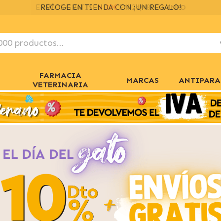
ENVÍOS GRATIS
> 39€
EN 24/48H
+ INFO
FARMACIA
MARCAS
ANTIPARA
VETERINARIA