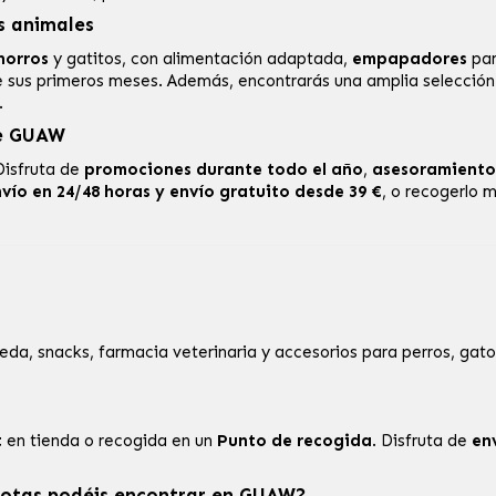
s animales
horros
y
gatitos
, con alimentación adaptada,
empapadores
par
 sus primeros meses. Además, encontrarás una amplia selecció
.
de GUAW
Disfruta de
promociones durante todo el año
,
asesoramiento
vío en 24/48 horas y envío gratuito desde 39 €
, o recogerlo
, snacks, farmacia veterinaria y accesorios para perros, gatos
t
en tienda o recogida en un
Punto de recogida
. Disfruta de
en
cotas podéis encontrar en GUAW?