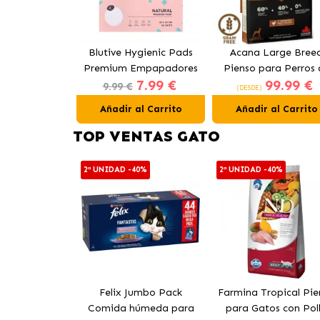
Blutive Hygienic Pads
Acana Large Bree
Premium Empapadores
Pienso para Perros 
7.99 €
99.99 €
para Perros 60x60 cm
Razas Grandes co
9.99 €
(DESDE)
Pollo
Añadir al Carrito
Añadir al Carrito
TOP VENTAS GATO
2ª UNIDAD -40%
2ª UNIDAD -40%
Felix Jumbo Pack
Farmina Tropical Pie
Comida húmeda para
para Gatos con Pol