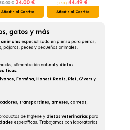
24.00 €
44.49 €
11
glomerante Carbón
Interior
Gastrointes
30.00 €
(DESDE)
(DESDE)
Activo
Perros 
Añadir al Carrito
Añadir al Carrito
Añadir al
os, gatos y más
a animales
especializada en
pienso para perros
,
s, pájaros, peces y pequeños animales.
nacks, alimentación natural y
dietas
cíficas.
dvance
,
Farmina
,
Honest Roots
,
Plet
,
Givers
y
cadores, transportines, arneses, correas,
 productos de higiene y
dietas veterinarias
para
idades
específicas. Trabajamos con laboratorios