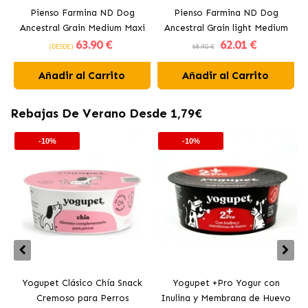
Pienso Farmina ND Dog
Pienso Farmina ND Dog
P
Ancestral Grain Medium Maxi
Ancestral Grain light Medium
63
.90 €
62
.01 €
para perros con pollo
Maxi para perros con pollo
(DESDE)
68.90 €
Añadir al Carrito
Añadir al Carrito
Rebajas De Verano Desde 1,79€
-10%
-10%
Yogupet Clásico Chía Snack
Yogupet +Pro Yogur con
Cremoso para Perros
Inulina y Membrana de Huevo