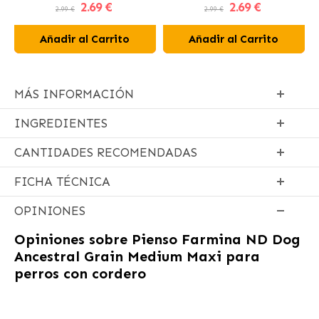
2
.69 €
2
.69 €
para Perros y Gatos
2.99 €
2.99 €
Añadir al Carrito
Añadir al Carrito
MÁS INFORMACIÓN
INGREDIENTES
CANTIDADES RECOMENDADAS
FICHA TÉCNICA
OPINIONES
Opiniones sobre
Pienso Farmina ND Dog
Ancestral Grain Medium Maxi para
perros con cordero