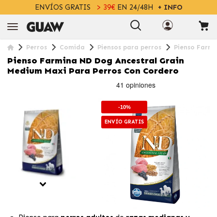
ENVÍOS GRATIS
> 39€
EN 24/48H
+ INFO
Perros
Comida
Piensos para perros
Pienso Farmi
Pienso Farmina ND Dog Ancestral Grain
Medium Maxi Para Perros Con Cordero
-10%
ENVÍO GRATIS