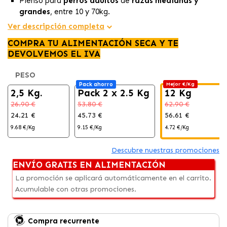
Pienso para
perros adultos
de
razas medianas y
grandes
, entre 10 y 70kg.
Contiene
ingredientes naturales, ecológicos y
Ver descripción completa
saludables
, con la carne de
cordero
como ingrediente
COMPRA TU ALIMENTACIÓN SECA Y TE
principal y
fuente de proteínas
.
DEVOLVEMOS EL IVA
Contiene
antioxidantes
naturales que ayudan a
mantener un estilo de vida saludable.
PESO
Pack ahorro
Mejor €/Kg
2,5 Kg.
Pack 2 x 2.5 Kg
12 Kg
26.90 €
53.80 €
62.90 €
24.21 €
45.73 €
56.61 €
9.68 €/Kg
9.15 €/Kg
4.72 €/Kg
Descubre nuestras promociones
ENVÍO GRATIS EN ALIMENTACIÓN
La promoción se aplicará automáticamente en el carrito.
Acumulable con otras promociones.
Compra recurrente