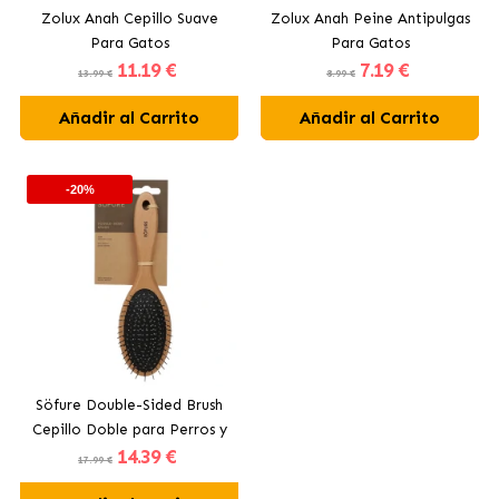
Zolux Anah Cepillo Suave
Zolux Anah Peine Antipulgas
Para Gatos
Para Gatos
11
.19 €
7
.19 €
13.99 €
8.99 €
Añadir al Carrito
Añadir al Carrito
-20%
Söfure Double-Sided Brush
Cepillo Doble para Perros y
14
.39 €
Gatos
17.99 €