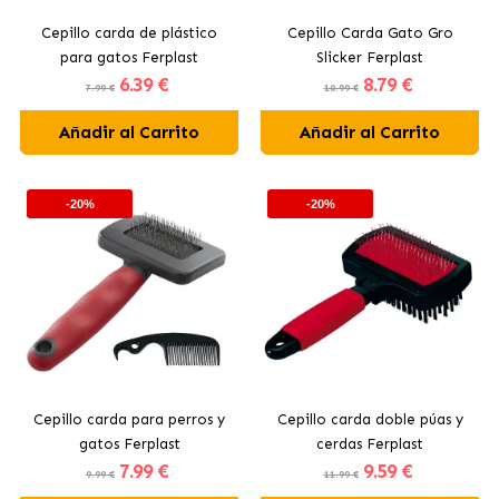
Cepillo carda de plástico
Cepillo Carda Gato Gro
para gatos Ferplast
Slicker Ferplast
6
.39 €
8
.79 €
7.99 €
10.99 €
Añadir al Carrito
Añadir al Carrito
-20%
-20%
Cepillo carda para perros y
Cepillo carda doble púas y
gatos Ferplast
cerdas Ferplast
7
.99 €
9
.59 €
9.99 €
11.99 €