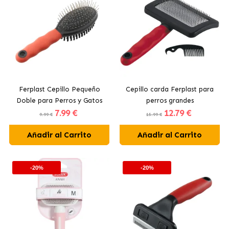
Ferplast Cepillo Pequeño
Cepillo carda Ferplast para
Doble para Perros y Gatos
perros grandes
7
.99 €
12
.79 €
Púas y Cerdas
9.99 €
15.99 €
Añadir al Carrito
Añadir al Carrito
-20%
-20%