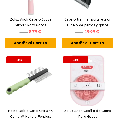
Zolux Anah Cepillo Suave
Cepillo trimmer para retirar
Slicker Para Gatos
el pelo de perros y gatos
8
.79 €
19
.99 €
Ferplast
10.99 €
24.99 €
Añadir al Carrito
Añadir al Carrito
-20%
-20%
Peine Doble Gato Gro 5792
Zolux Anah Cepillo de Goma
Comb W Handle Ferplast
Para Gatos