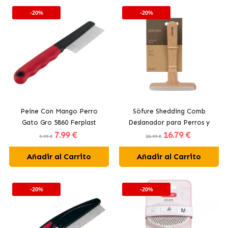
-20%
-20%
Peine Con Mango Perro
Söfure Shedding Comb
Gato Gro 5860 Ferplast
Deslanador para Perros y
7
.99 €
16
.79 €
Gatos
9.99 €
20.99 €
Añadir al Carrito
Añadir al Carrito
-20%
-20%