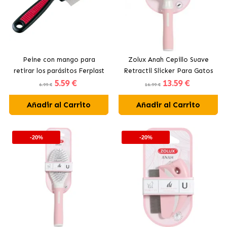
Peine con mango para
Zolux Anah Cepillo Suave
retirar los parásitos Ferplast
Retractil Slicker Para Gatos
5
.59 €
13
.59 €
6.99 €
16.99 €
Añadir al Carrito
Añadir al Carrito
-20%
-20%