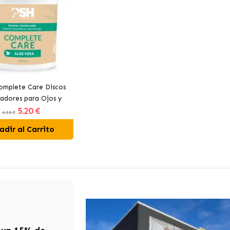
mplete Care Discos
adores para Ojos y
5
.20 €
Oídos de Gatos
6.50 €
adir al Carrito