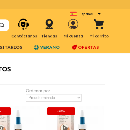
Español
Contáctanos
Tiendas
Mi cuenta
Mi carrito
SITARIOS
VERANO
OFERTAS
TOS
Ordenar por
%
-20%