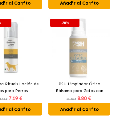
dir al Carrito
Añadir al Carrito
%
-20%
na Rituals Loción de
PSH Limpiador Ótico
os para Perros
Bálsamo para Gatos con
7
.19 €
8
.80 €
Aceite de Árbol de Té
8.99 €
11.00 €
dir al Carrito
Añadir al Carrito