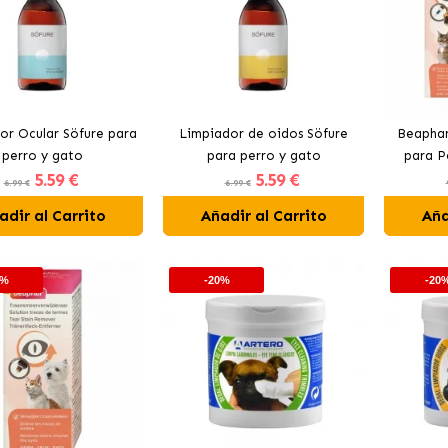
or Ocular Söfure para
Limpiador de oidos Söfure
Beaphar
perro y gato
para perro y gato
para P
5
.59 €
5
.59 €
6.99 €
6.99 €
adir al Carrito
Añadir al Carrito
Aña
0%
-20%
-20