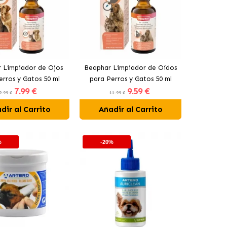
 Limpiador de Ojos
Beaphar Limpiador de Oídos
erros y Gatos 50 ml
para Perros y Gatos 50 ml
7
.99 €
9
.59 €
9.99 €
11.99 €
dir al Carrito
Añadir al Carrito
%
-20%