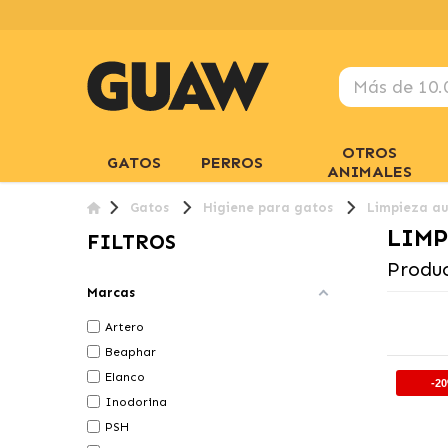
OTROS
GATOS
PERROS
ANIMALES
Gatos
Higiene para gatos
Limpieza au
LIMP
FILTROS
Produc
Marcas
Artero
Beaphar
Elanco
-2
Inodorina
PSH