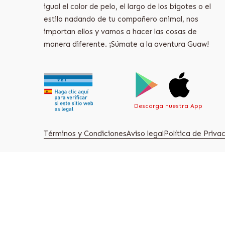
igual el color de pelo, el largo de los bigotes o el
estilo nadando de tu compañero animal, nos
importan ellos y vamos a hacer las cosas de
manera diferente. ¡Súmate a la aventura Guaw!
Descarga nuestra App
Términos y Condiciones
Aviso legal
Política de Priv
Guaw S.L. B42793976, C/ Virgilio 25 Edificio Ayessa, 