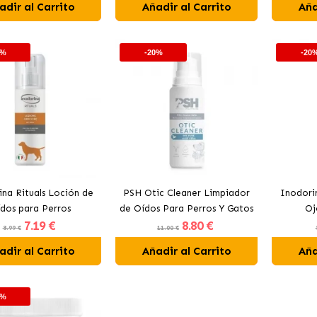
adir al Carrito
Añadir al Carrito
Aña
0%
-20%
-20
na Rituals Loción de
PSH Otic Cleaner Limpiador
Inodori
dos para Perros
de Oídos Para Perros Y Gatos
Oj
7
.19 €
8
.80 €
8.99 €
11.00 €
adir al Carrito
Añadir al Carrito
Aña
0%