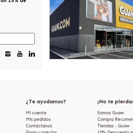
 un 15% de
¿Te ayudamos?
¡No te pierda
Mi cuenta
Somos Guaw
Mis pedidos
Compra Recurren
Contáctanos
Tiendas - Guaw
Envío y precios
10% Descuento p