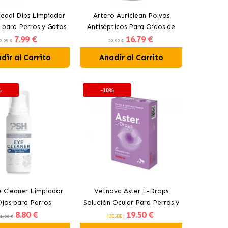
edal Dips Limpiador
Artero Auriclean Polvos
 para Perros y Gatos
Antisépticos Para Oídos de
7
.99 €
16
.79 €
Perros y Gatos
9.99 €
20.99 €
dir al Carrito
Añadir al Carrito
%
-10%
 Cleaner Limpiador
Vetnova Aster L-Drops
jos para Perros
Solución Ocular Para Perros y
8
.80 €
19
.50 €
Gatos en Monodosis
1.00 €
(DESDE)