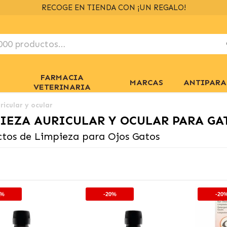
ENVÍOS GRATIS
> 39€
EN 24/48H
+ INFO
FARMACIA
MARCAS
ANTIPARA
VETERINARIA
ricular y ocular
IEZA AURICULAR Y OCULAR PARA GA
tos de Limpieza para Ojos Gatos
0%
-20%
-20