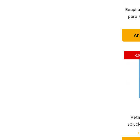
Beapha
para 
Añ
-1
Vetn
Soluci
Hialu
(
Ga