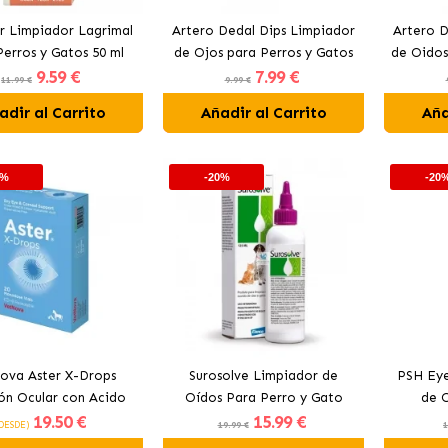
r Limpiador Lagrimal
Artero Dedal Dips Limpiador
Artero D
Perros y Gatos 50 ml
de Ojos para Perros y Gatos
de Oidos
9
.59 €
7
.99 €
11.99 €
9.99 €
adir al Carrito
Añadir al Carrito
Aña
0%
-20%
-20
ova Aster X-Drops
Surosolve Limpiador de
PSH Eye
ón Ocular con Acido
Oídos Para Perro y Gato
de O
19
.50 €
15
.99 €
rónico Para Perros y
DESDE)
19.99 €
1
tos en Monodosis