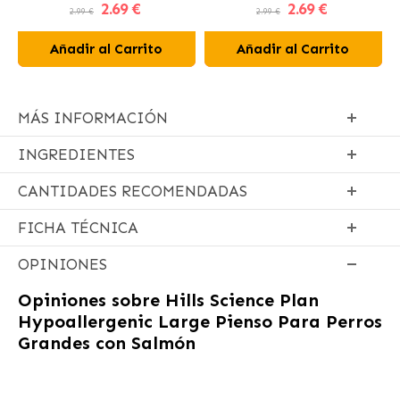
2
.69 €
2
.69 €
para Perros y Gatos
2.99 €
2.99 €
Añadir al Carrito
Añadir al Carrito
MÁS INFORMACIÓN
INGREDIENTES
CANTIDADES RECOMENDADAS
FICHA TÉCNICA
OPINIONES
Opiniones sobre
Hills Science Plan
Hypoallergenic Large Pienso Para Perros
Grandes con Salmón