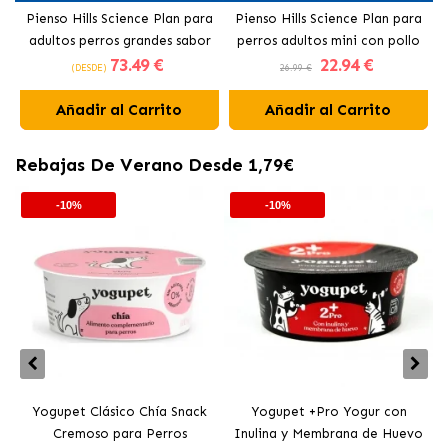
Pienso Hills Science Plan para
Pienso Hills Science Plan para
adultos perros grandes sabor
perros adultos mini con pollo
73
.49 €
22
.94 €
pollo
(DESDE)
26.99 €
Añadir al Carrito
Añadir al Carrito
Rebajas De Verano Desde 1,79€
-10%
-10%
Yogupet Clásico Chía Snack
Yogupet +Pro Yogur con
Cremoso para Perros
Inulina y Membrana de Huevo