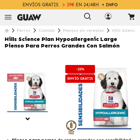
ENVÍOS GRATIS
> 39€
EN 24/48H
+ INFO
Perros
Comida
Piensos sin cereales
Hills Scienc
Hills Science Plan Hypoallergenic Large
Pienso Para Perros Grandes Con Salmón
-15%
ENVÍO GRATIS