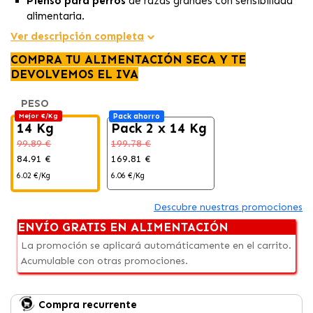
Pienso para perros
de razas grandes con sensibilidad
alimentaria.
Elaborado con
salmón
como fuente de proteína
Ver descripción completa
altamente digestible.
COMPRA TU ALIMENTACIÓN SECA Y TE
Fórmula
hipoalergénica
sin trigo, soja ni lácteos.
DEVOLVEMOS EL IVA
PESO
Mejor €/Kg
Pack ahorro
14 Kg
Pack 2 x 14 Kg
99.89 €
199.78 €
84.91 €
169.81 €
6.02 €/Kg
6.06 €/Kg
Descubre nuestras promociones
ENVÍO GRATIS EN ALIMENTACIÓN
La promoción se aplicará automáticamente en el carrito.
Acumulable con otras promociones.
Compra recurrente