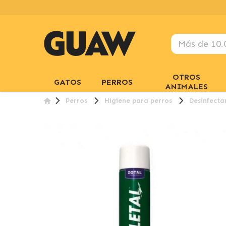
OTROS
GATOS
PERROS
ANIMALES
Perros
Higiene para perros
Desinfecta