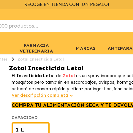
ENVÍOS GRATIS
> 39€
EN 24/48H
+ INFO
FARMACIA
MARCAS
ANTIPARA
VETERINARIA
ntes
Zotal Insecticida Letal
Zotal Insecticida Letal
El
Insecticida Letal
de
Zotal
es un spray inodoro que ac
mosquitos pero también en escarabajos, avispas, hormigas
actuará de manera rápida y eficaz por ingestión, inhalació
Ver descripción completa
COMPRA TU ALIMENTACIÓN SECA Y TE DEVOL
CAPACIDAD
1 L