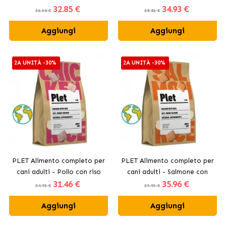
32
.85 €
34
.93 €
36.50 €
38.81 €
Aggiungi
Aggiungi
2A UNITÀ -30%
2A UNITÀ -30%
PLET Alimento completo per
PLET Alimento completo per
cani adulti - Pollo con riso
cani adulti - Salmone con
31
.46 €
35
.96 €
riso
34.95 €
39.95 €
Aggiungi
Aggiungi