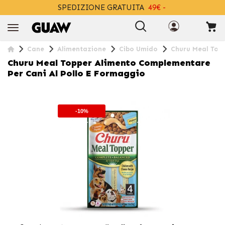
SPEDIZIONE GRATUITA
49€ -
+INFO
Cane
Alimentazione
Cibo Umido
Churu Meal Topp
Churu Meal Topper Alimento Complementare
Per Cani Al Pollo E Formaggio
-10%