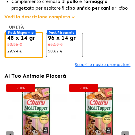
Complemento cremoso di
pollo
e
formaggio
progettato per esaltare il
cibo umido per cani
e il cibo
secco.
Vedi la descrizione completa
Consistenza morbida in purea che apporta
idratazione
UNITÀ
extra e migliora la
palatabilità
in ogni porzione.
Pack Risparmio
Pack Risparmio
Formula senza cereali né additivi artificiali, ideale come
48 x 14 gr
96 x 14 gr
cibo umido per cane
complemento nutrizionale.
33.26 €
65.19 €
29.94 €
58.67 €
Scopri le nostre promozioni
Al Tuo Animale Piacerà
-10%
-10%