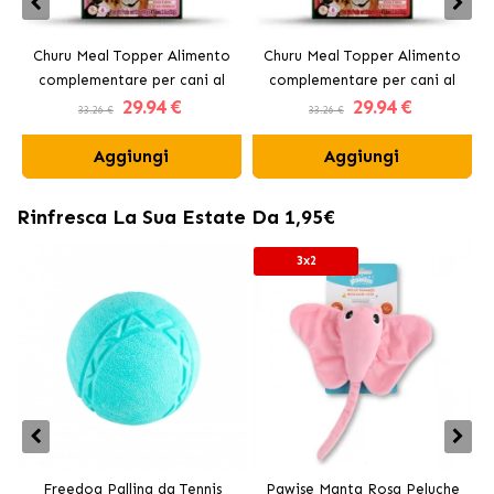
Churu Meal Topper Alimento
Churu Meal Topper Alimento
complementare per cani al
complementare per cani al
29
.94 €
29
.94 €
pollo e salmone
manzo
33.26 €
33.26 €
Aggiungi
Aggiungi
Rinfresca La Sua Estate Da 1,95€
3x2
Freedog Pallina da Tennis
Pawise Manta Rosa Peluche