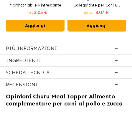
Mordicchiabile Rinfrescante
Galleggiante per Cani Blu
3
.05 €
3
.07 €
per Cani 12 cm
(DESDE)
(DESDE)
Aggiungi
Aggiungi
PIÙ INFORMAZIONI
INGREDIENTI
SCHEDA TECNICA
RECENSIONI
Opinioni
Churu Meal Topper Alimento
complementare per cani al pollo e zucca