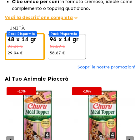
Cibo umido per cani
in formato cremoso, ideale come
complemento o topping quotidiano.
Preparato con
pollo naturale e zucca
, senza cereali né
Vedi la descrizione completa
conservanti artificiali.
UNITÀ
Consistenza morbida e saporita che esalta il sapore del
Pack Risparmio
Pack Risparmio
cibo secco e migliora l’appetito.
48 x 14 gr
96 x 14 gr
33.26 €
65.19 €
29.94 €
58.67 €
Scopri le nostre promozioni
Al Tuo Animale Piacerà
-10%
-10%