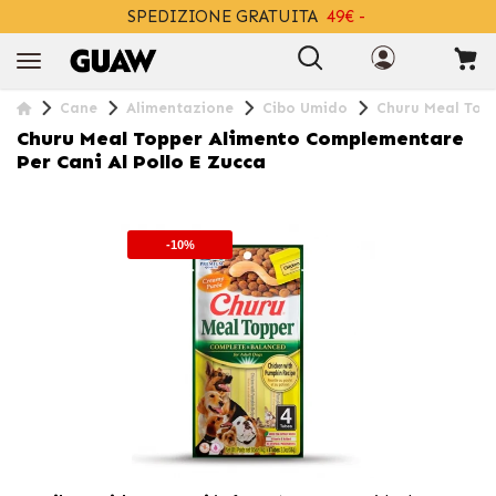
SPEDIZIONE GRATUITA
49€ -
+INFO
Cane
Alimentazione
Cibo Umido
Churu Meal Topp
Churu Meal Topper Alimento Complementare
Per Cani Al Pollo E Zucca
-10%