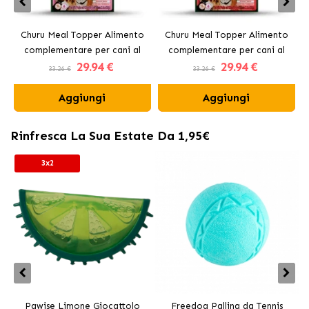
Churu Meal Topper Alimento
Churu Meal Topper Alimento
complementare per cani al
complementare per cani al
29
.94 €
29
.94 €
pollo e salmone
manzo
33.26 €
33.26 €
Aggiungi
Aggiungi
Rinfresca La Sua Estate Da 1,95€
3x2
Pawise Limone Giocattolo
Freedog Pallina da Tennis