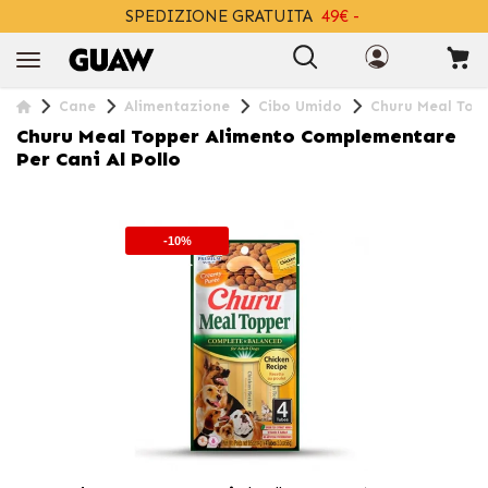
SPEDIZIONE GRATUITA
49€ -
+INFO
Cane
Alimentazione
Cibo Umido
Churu Meal Topp
Churu Meal Topper Alimento Complementare
Per Cani Al Pollo
-10%