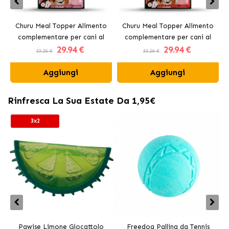
Churu Meal Topper Alimento
Churu Meal Topper Alimento
complementare per cani al
complementare per cani al
29
.94 €
29
.94 €
pollo e salmone
manzo
33.26 €
33.26 €
Aggiungi
Aggiungi
Rinfresca La Sua Estate Da 1,95€
3x2
Pawise Limone Giocattolo
Freedog Pallina da Tennis