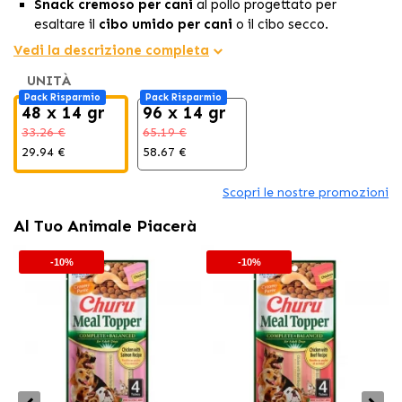
Snack cremoso per cani
al pollo progettato per
esaltare il
cibo umido per cani
o il cibo secco.
Consistenza morbida e senza cereali che migliora la
Vedi la descrizione completa
palatabilità
e stimola il
cane
a mangiare.
UNITÀ
Facile da servire: spremere direttamente sulla razione
Pack Risparmio
Pack Risparmio
per aggiungere
idratazione
e sapore extra.
48 x 14 gr
96 x 14 gr
33.26 €
65.19 €
29.94 €
58.67 €
Scopri le nostre promozioni
Al Tuo Animale Piacerà
-10%
-10%