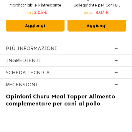
Mordicchiabile Rinfrescante
Galleggiante per Cani Blu
3
.05 €
3
.07 €
per Cani 12 cm
(DESDE)
(DESDE)
Aggiungi
Aggiungi
PIÙ INFORMAZIONI
INGREDIENTI
SCHEDA TECNICA
RECENSIONI
Opinioni
Churu Meal Topper Alimento
complementare per cani al pollo