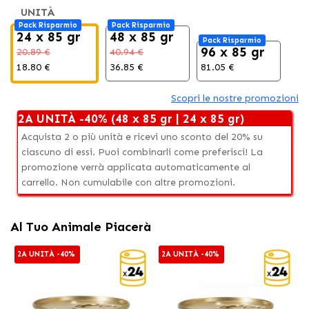
UNITÀ
Pack Risparmio
Pack Risparmio
24 x 85 gr
48 x 85 gr
Pack Risparmio
96 x 85 gr
20.89 €
40.94 €
18.80 €
36.85 €
81.05 €
Scopri le nostre promozioni
2A UNITÀ -40% (48 x 85 gr | 24 x 85 gr)
Acquista 2 o più unità e ricevi uno sconto del 20% su
ciascuno di essi. Puoi combinarli come preferisci! La
promozione verrà applicata automaticamente al
carrello. Non cumulabile con altre promozioni.
Al Tuo Animale Piacerà
2A UNITÀ -40%
2A UNITÀ -40%