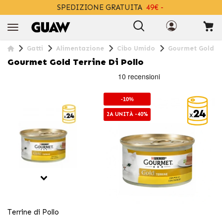
SPEDIZIONE GRATUITA
49€ -
+INFO
Gatti
Alimentazione
Cibo Umido
Gourmet Gold Te
Gourmet Gold Terrine Di Pollo
-10%
2A UNITÀ -40%
Terrine di Pollo