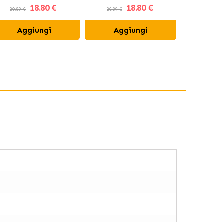
18
.80 €
18
.80 €
20.89 €
20.89 €
20.84 €
Aggiungi
Aggiungi
Ag