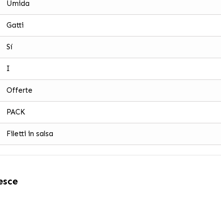
Umida
Gatti
Sí
I
Offerte
PACK
Filetti in salsa
esce