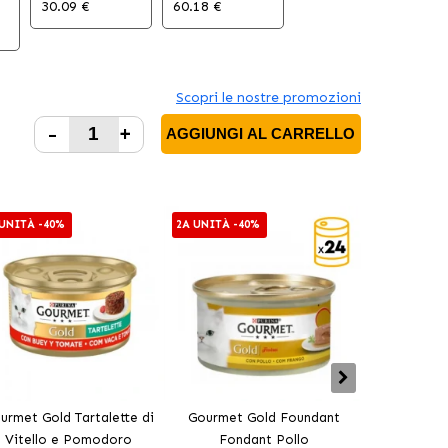
30.09 €
60.18 €
Scopri le nostre promozioni
-
+
AGGIUNGI AL CARRELLO
 UNITÀ -40%
2A UNITÀ -40%
2A UNITÀ -4
urmet Gold Tartalette di
Gourmet Gold Foundant
Gourmet Go
Vitello e Pomodoro
Fondant Pollo
Pesce 