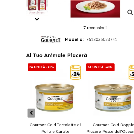
Modello:
7613035023741
Al Tuo Animale Piacerà
2A UNITÀ -40%
2A UNITÀ -40%
Gourmet Gold Tartalette di
Gourmet Gold Doppi
Pollo e Carote
Piacere Pesce dall'Ocea