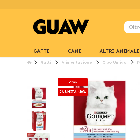
GATTI
CANI
ALTRI ANIMALI
Gatti
Alimentazione
Cibo Umido
P
-10%
2A UNITÀ -40%