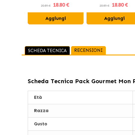
18
.80 €
18
.80 €
Spinaci
20.89 €
20.89 €
Aggiungi
Aggiungi
RECENSIONI
SCHEDA TECNICA
Scheda Tecnica
Pack Gourmet Mon P
Età
Razza
Gusto