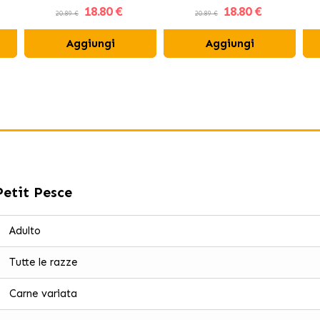
18
.80 €
18
.80 €
20.89 €
20.89 €
Aggiungi
Aggiungi
etit Pesce
Adulto
Tutte le razze
Carne variata