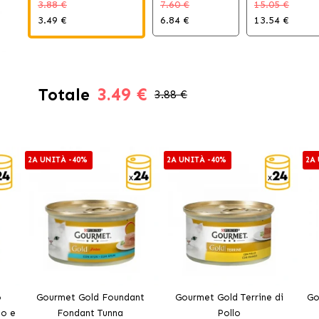
3.88 €
7.60 €
15.05 €
3.49 €
6.84 €
13.54 €
3.49 €
Totale
3.88 €
2A UNITÀ -40%
2A UNITÀ -40%
2A
o
Gourmet Gold Foundant
Gourmet Gold Terrine di
Go
no e
Fondant Tunna
Pollo