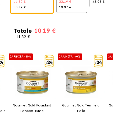
11.32 €
22.19 €
43.93 €
10.19 €
19.97 €
10.19 €
Totale
11.32 €
2A UNITÀ -40%
2A UNITÀ -40%
2A
o
Gourmet Gold Foundant
Gourmet Gold Terrine di
Go
no e
Fondant Tunna
Pollo