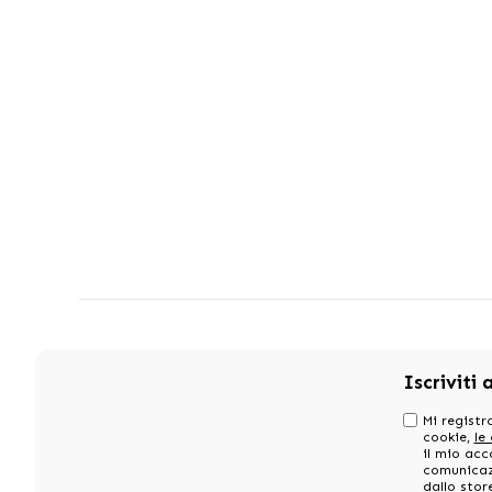
Iscriviti 
Mi registro
cookie,
le
il mio acc
comunicazi
dallo stor