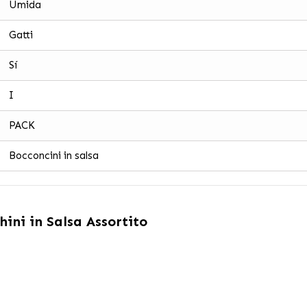
Umida
Gatti
Sí
I
PACK
Bocconcini in salsa
ini in Salsa Assortito