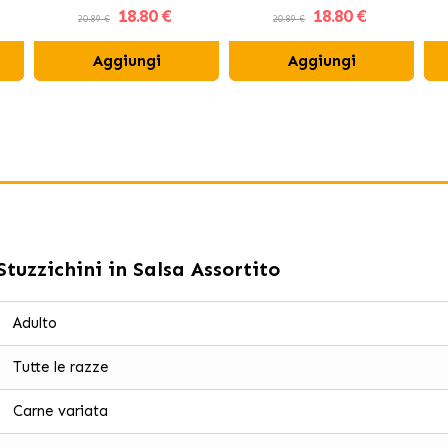
18
.80 €
18
.80 €
20.89 €
20.89 €
Aggiungi
Aggiungi
tuzzichini in Salsa Assortito
Adulto
Tutte le razze
Carne variata