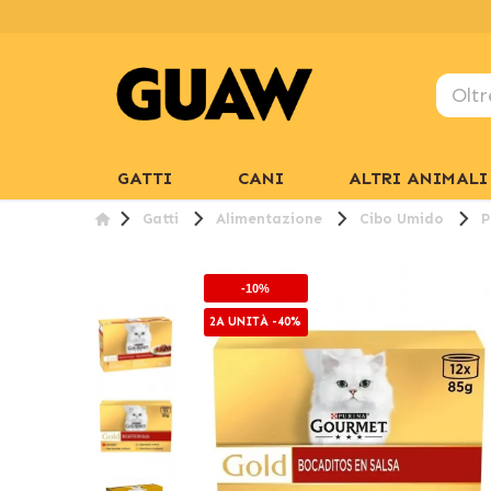
GATTI
CANI
ALTRI ANIMALI
Gatti
Alimentazione
Cibo Umido
P
-10%
2A UNITÀ -40%