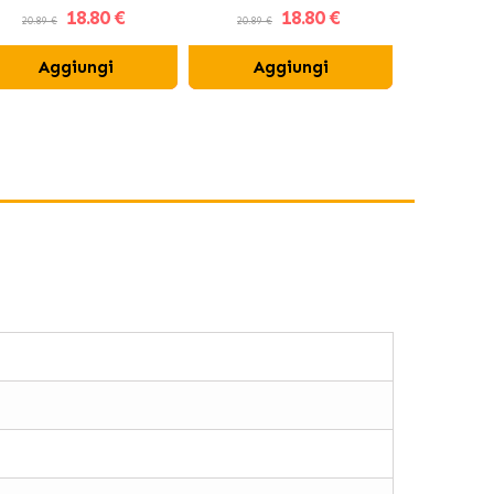
18
.80 €
18
.80 €
20.89 €
20.89 €
20.84 €
Aggiungi
Aggiungi
Ag