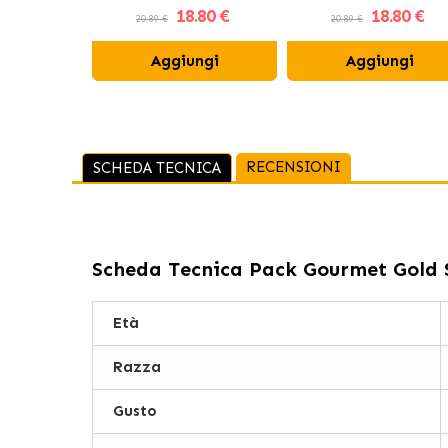
18
.80 €
18
.80 €
Spinaci
20.89 €
20.89 €
Aggiungi
Aggiungi
RECENSIONI
SCHEDA TECNICA
Scheda Tecnica
Pack Gourmet Gold S
Età
Razza
Gusto