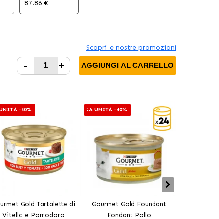
87.86 €
Scopri le nostre promozioni
-
+
AGGIUNGI AL CARRELLO
 UNITÀ -40%
2A UNITÀ -40%
2A UNITÀ -4
urmet Gold Tartalette di
Gourmet Gold Foundant
Gourmet Go
Vitello e Pomodoro
Fondant Pollo
Pesce 