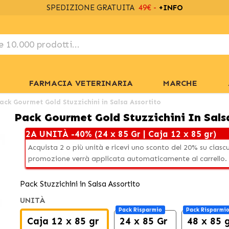
SPEDIZIONE GRATUITA
49€ -
+INFO
FARMACIA VETERINARIA
MARCHE
ack Gourmet Gold Stuzzichini in Salsa Assortito
Pack Gourmet Gold Stuzzichini In Sals
2A UNITÀ -40% (24 x 85 Gr | Caja 12 x 85 gr)
Acquista 2 o più unità e ricevi uno sconto del 20% su ciasc
promozione verrà applicata automaticamente al carrello.
Pack Stuzzichini in Salsa Assortito
UNITÀ
Pack Risparmio
Pack Risparmi
Caja 12 x 85 gr
24 x 85 Gr
48 x 85 