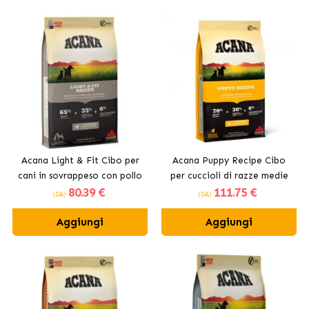
Acana Light & Fit Cibo per
Acana Puppy Recipe Cibo
cani in sovrappeso con pollo
per cuccioli di razze medie
80
.39 €
111
.75 €
fresco
(DA)
(DA)
Aggiungi
Aggiungi