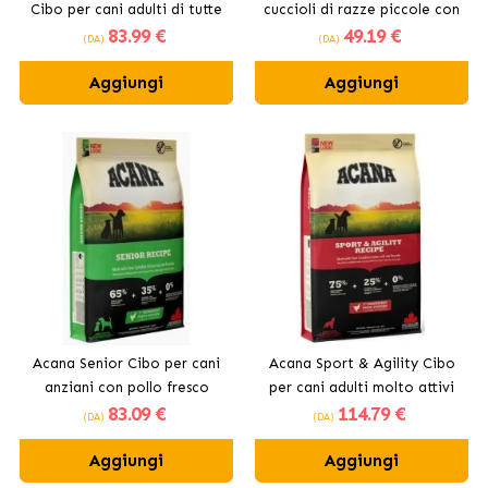
Cibo per cani adulti di tutte
cuccioli di razze piccole con
83
.99 €
49
.19 €
le taglie
pollo
(DA)
(DA)
Aggiungi
Aggiungi
Acana Senior Cibo per cani
Acana Sport & Agility Cibo
anziani con pollo fresco
per cani adulti molto attivi
83
.09 €
114
.79 €
con pollo fresco
(DA)
(DA)
Aggiungi
Aggiungi