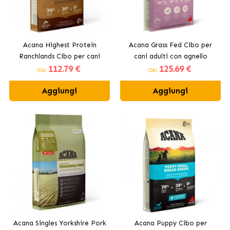
Acana Highest Protein
Acana Grass Fed Cibo per
Ranchlands Cibo per cani
cani adulti con agnello
112
.79 €
125
.69 €
(DA)
(DA)
Aggiungi
Aggiungi
Acana Singles Yorkshire Pork
Acana Puppy Cibo per