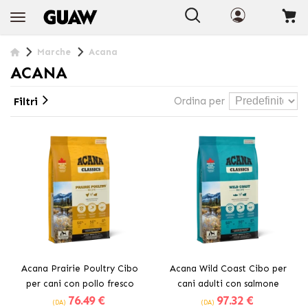
+INFO
Marche
Acana
ACANA
Ordina per
Filtri
Acana Prairie Poultry Cibo
Acana Wild Coast Cibo per
per cani con pollo fresco
cani adulti con salmone
76
.49 €
97
.32 €
(DA)
(DA)