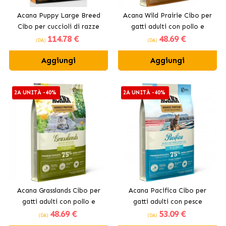
Acana Puppy Large Breed
Acana Wild Prairie Cibo per
Cibo per cuccioli di razze
gatti adulti con pollo e
114
.78 €
48
.69 €
grandi con pollo
tacchino
(DA)
(DA)
Aggiungi
Aggiungi
2A UNITÀ -40%
2A UNITÀ -40%
Acana Grasslands Cibo per
Acana Pacifica Cibo per
gatti adulti con pollo e
gatti adulti con pesce
48
.69 €
53
.09 €
anatra
(DA)
(DA)