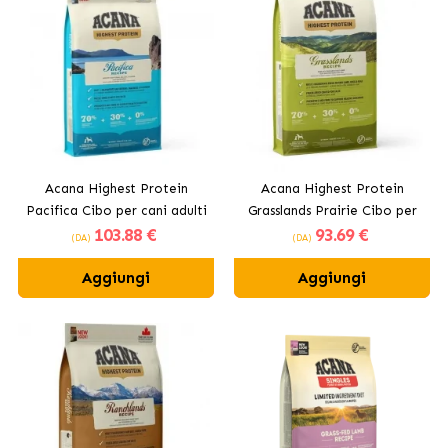
Acana Highest Protein
Acana Highest Protein
Pacifica Cibo per cani adulti
Grasslands Prairie Cibo per
103
.88 €
93
.69 €
con pesce
cani adulti con agnello
(DA)
(DA)
Aggiungi
Aggiungi