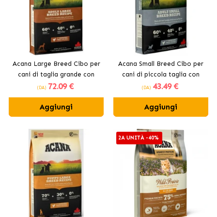
Acana Large Breed Cibo per
Acana Small Breed Cibo per
cani di taglia grande con
cani di piccola taglia con
72
.09 €
43
.49 €
pollo
pollo
(DA)
(DA)
Aggiungi
Aggiungi
2A UNITÀ -40%