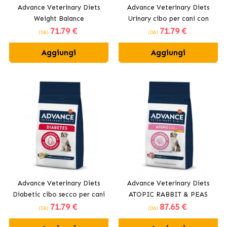
Advance Veterinary Diets
Advance Veterinary Diets
Weight Balance
Urinary cibo per cani con
71
.79 €
71
.79 €
Medium/Maxi cibo secco per
problemi urinari
(DA)
(DA)
cani con sovrappeso
Aggiungi
Aggiungi
Advance Veterinary Diets
Advance Veterinary Diets
Diabetic cibo secco per cani
ATOPIC RABBIT & PEAS
71
.79 €
87
.65 €
cibo secco per cani con
(DA)
(DA)
coniglio