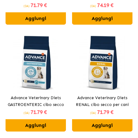
71
.79 €
74
.19 €
secco per cani
secco per cani
(DA)
(DA)
Aggiungi
Aggiungi
Advance Veterinary Diets
Advance Veterinary Diets
GASTROENTERIC cibo secco
RENAL cibo secco per cani
71
.79 €
71
.79 €
per cani
(DA)
(DA)
Aggiungi
Aggiungi