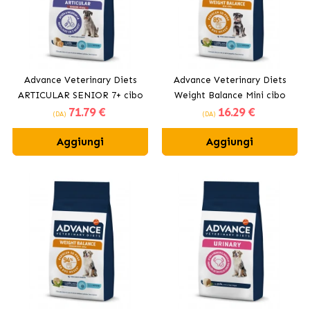
Advance Veterinary Diets
Advance Veterinary Diets
ARTICULAR SENIOR 7+ cibo
Weight Balance Mini cibo
71
.79 €
16
.29 €
secco per cani
secco per cani in sovrappeso
(DA)
(DA)
Aggiungi
Aggiungi