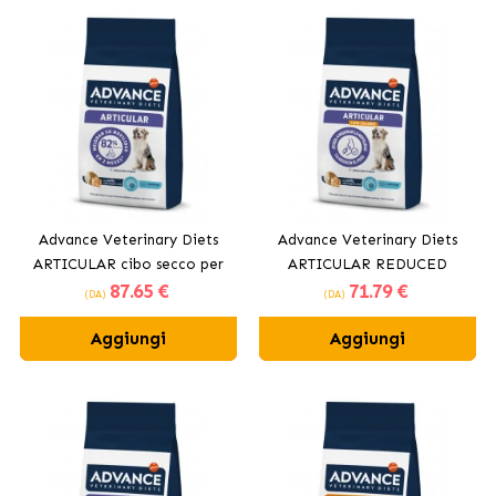
Advance Veterinary Diets
Advance Veterinary Diets
ARTICULAR cibo secco per
ARTICULAR REDUCED
87
.65 €
71
.79 €
cani
CALORIES cibo secco per
(DA)
(DA)
cani
Aggiungi
Aggiungi