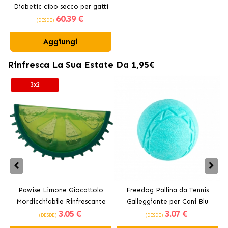
Diabetic cibo secco per gatti
60
.39 €
adulti
(DESDE)
Aggiungi
Rinfresca La Sua Estate Da 1,95€
3x2
Pawise Limone Giocattolo
Freedog Pallina da Tennis
Mordicchiabile Rinfrescante
Galleggiante per Cani Blu
3
.05 €
3
.07 €
per Cani 12 cm
(DESDE)
(DESDE)