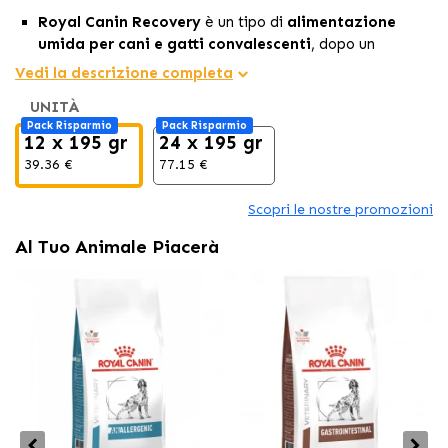
Royal Canin Recovery
è un tipo di
alimentazione
umida per cani e gatti convalescenti
, dopo un
intervento chirurgico, un incidente o un cambiamento
Vedi la descrizione completa
drastico nella loro vita.
UNITÀ
È consigliato anche per animali denutriti o con
Pack Risparmio
Pack Risparmio
mancanza di appetito.
12 x 195 gr
24 x 195 gr
Questa ricetta
contiene un alto contenuto di calorie
39.36 €
77.15 €
e proteine.
Scopri le nostre promozioni
Al Tuo Animale Piacerà