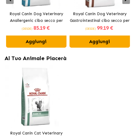
Royal Canin Dog Veterinary
Royal Canin Dog Veterinary
Anallergenic cibo secco per
Gastrointestinal cibo secco per
85
.19 €
99
.19 €
cani adulti
cani adulti
(DESDE)
(DESDE)
Aggiungi
Aggiungi
Al Tuo Animale Piacerà
Royal Canin Cat Veterinary