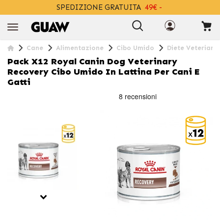
SPEDIZIONE GRATUITA
49€ -
+INFO
Cane
Alimentazione
Cibo Umido
Diete Veteriana
Pack X12 Royal Canin Dog Veterinary
Recovery Cibo Umido In Lattina Per Cani E
Gatti