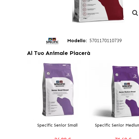
Modello:
5701170110739
Al Tuo Animale Piacerà
Specific Senior Small
Specific Senior Mediu