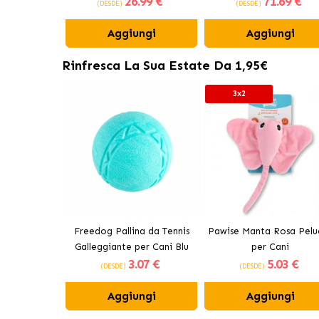
26
.99 €
71
.69 €
(DESDE)
(DESDE)
Aggiungi
Aggiungi
Rinfresca La Sua Estate Da 1,95€
3x2
Freedog Pallina da Tennis
Pawise Manta Rosa Pelu
Galleggiante per Cani Blu
per Cani
3
.07 €
5
.03 €
(DESDE)
(DESDE)
Aggiungi
Aggiungi