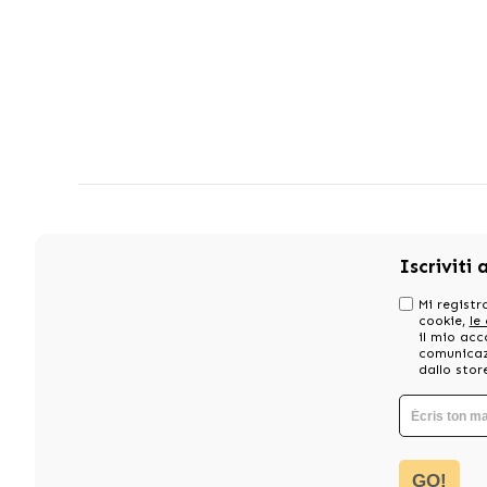
Iscriviti 
Mi registro
cookie,
le
il mio acc
comunicazi
dallo stor
GO!