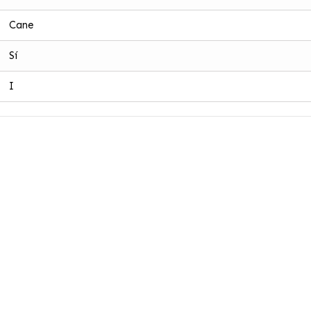
Cane
Sí
I