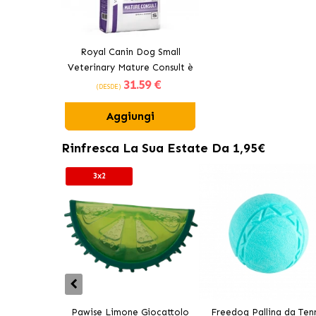
Royal Canin Dog Small
Veterinary Mature Consult è
31
.59 €
un alimento secco per cani
(DESDE)
anziani di piccola taglia.
Aggiungi
Rinfresca La Sua Estate Da 1,95€
3x2
Pawise Limone Giocattolo
Freedog Pallina da Tenn