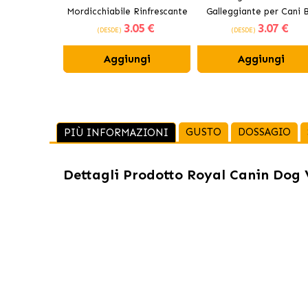
Mordicchiabile Rinfrescante
Galleggiante per Cani B
3
.05 €
3
.07 €
per Cani 12 cm
(DESDE)
(DESDE)
Aggiungi
Aggiungi
GUSTO
DOSSAGIO
PIÙ INFORMAZIONI
Dettagli Prodotto
Royal Canin Dog V