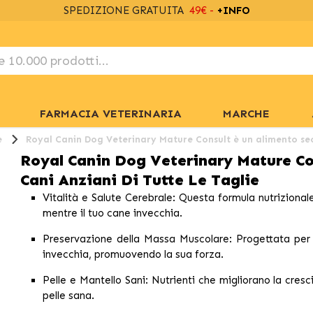
SPEDIZIONE GRATUITA
49€ -
+INFO
FARMACIA VETERINARIA
MARCHE
e
Royal Canin Dog Veterinary Mature Consult è un alimento secc
Royal Canin Dog Veterinary Mature Co
Cani Anziani Di Tutte Le Taglie
Vitalità e Salute Cerebrale:
Questa formula nutrizionale
mentre il tuo cane invecchia.
Preservazione della Massa Muscolare:
Progettata per 
invecchia, promuovendo la sua forza.
Pelle e Mantello Sani:
Nutrienti che migliorano la cresc
pelle sana.