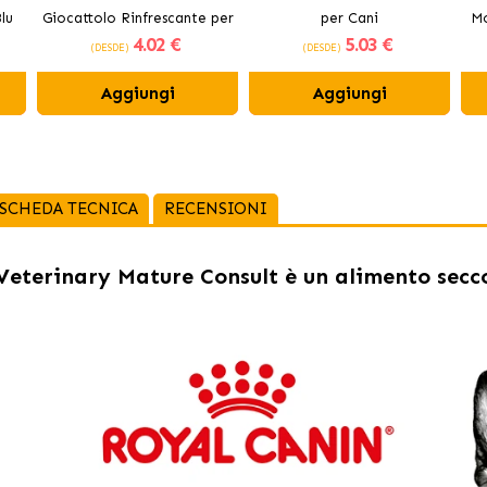
lu
Giocattolo Rinfrescante per
per Cani
Mo
4
.02 €
5
.03 €
Cani
(DESDE)
(DESDE)
Aggiungi
Aggiungi
SCHEDA TECNICA
RECENSIONI
eterinary Mature Consult è un alimento secco 