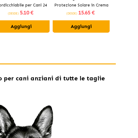
rdicchiabile per Cani 24
Protezione Solare in Crema
Fotoprotet
5
.10 €
15
.65 €
cm
per Cani e Gatti SPF 50+
Gatt
(DESDE)
(DESDE)
(DESDE)
Aggiungi
Aggiungi
Ag
per cani anziani di tutte le taglie