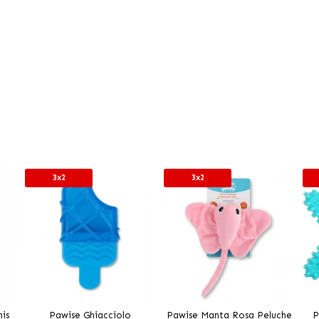
3x2
3x2
is
Pawise Ghiacciolo
Pawise Manta Rosa Peluche
P