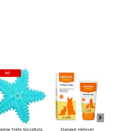
3x2
awise Stella Giocattolo
Stangest Heliovet
Stangest 