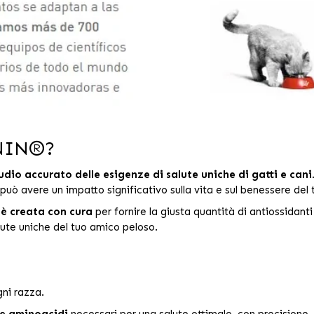
ANIN®?
udio accurato delle esigenze di salute uniche di gatti e cani
e può avere un impatto significativo sulla vita e sul benessere d
 è creata con cura
per fornire la giusta quantità di antiossidanti 
lute uniche del tuo amico peloso.
ni razza.
 e aminoacidi
necessari per una salute ottimale, con precisione.