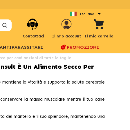
Italiano
Contattaci
Il mio account
Il mio carrello
ANTIPARASSITARI
PROMOZIONI
o per cani anziani di tutte le taglie
nsult È Un Alimento Secco Per
 mantiene la vitalità e supporta la salute cerebrale
conservare la massa muscolare mentre il tuo cane
ita del mantello e il suo splendore, mantenendo una