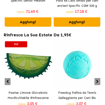
Specific Senior Medium
Pack x6 Cibo umido per cani
anziani Specific CGW 300 g
71
.69 €
17
.18 €
(DESDE)
(DESDE)
Aggiungi
Aggiungi
Rinfresca La Sua Estate Da 1,95€
3x2
Pawise Limone Giocattolo
Freedog Pallina da Tennis
Mordicchiabile Rinfrescante
Galleggiante per Cani Blu
3
.05 €
3
.07 €
per Cani 12 cm
(DESDE)
(DESDE)