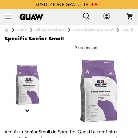
SPEDIZIONE GRATUITA
49€ -
+INFO
Cane
Alimentazione
Crocchette per cani
Specific
Specific Senior Small
Acquista Senior Small da Specific! Questi e tanti altri