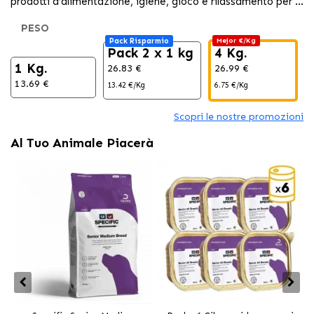
prodotti d’alimentazione, igiene, gioco e rilassamento per il
tuo animale domestico al migliore prezzo
PESO
Pack Risparmio
Mejor €/Kg
Pack 2 x 1 kg
4 Kg.
1 Kg.
26.83 €
26.99 €
3
13.69 €
13.42 €/Kg
6.75 €/Kg
5
Scopri le nostre promozioni
Al Tuo Animale Piacerà