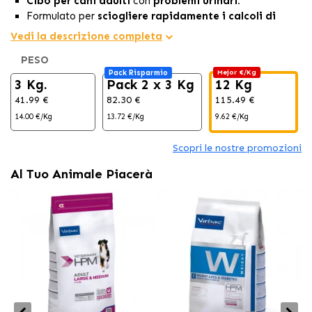
Cibo per cani adulti
con
problemi urinari.
Formulato per
sciogliere rapidamente i calcoli di
struvite
, offrendo una soluzione efficace a questo
Vedi la descrizione completa
problema urinario.
PESO
La sua formula unica, con un
, stimola il consumo di
Pack Risparmio
Mejor €/Kg
acqua, favorendo una
maggiore frequenza e
3 Kg.
Pack 2 x 3 Kg
12 Kg
quantità di urina
per il
benessere urinario.
41.99 €
82.30 €
115.49 €
14.00 €/Kg
13.72 €/Kg
9.62 €/Kg
Scopri le nostre promozioni
Al Tuo Animale Piacerà