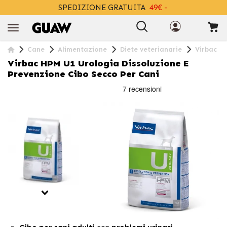
SPEDIZIONE GRATUITA
49€ -
+INFO
Cane
Alimentazione
Diete veterianarie
Virbac HP
Virbac HPM U1 Urologia Dissoluzione E
Prevenzione Cibo Secco Per Cani