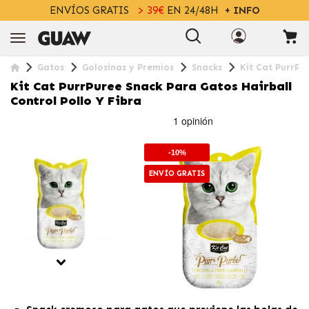
ENVÍOS GRATIS
> 39€
EN 24/48H
+ INFO
Gatos
Golosinas y Premios
Snacks
Kit Cat PurrPu
Kit Cat PurrPuree Snack Para Gatos Hairball
Control Pollo Y Fibra
-10%
ENVÍO GRATIS