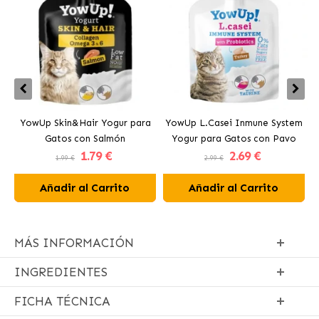
YowUp Skin&Hair Yogur para
YowUp L.Casei Inmune System
Y
Gatos con Salmón
Yogur para Gatos con Pavo
1
.79 €
2
.69 €
1.99 €
2.99 €
Añadir al Carrito
Añadir al Carrito
MÁS INFORMACIÓN
INGREDIENTES
FICHA TÉCNICA