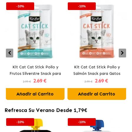
-10%
-10%
Kit Cat Cat Stick Pollo y
Kit Cat Cat Stick Pollo y
K
Frutos Silverstre Snack para
Salmón Snack para Gatos
2
.69 €
2
.69 €
Gatos
2.99 €
2.99 €
Añadir al Carrito
Añadir al Carrito
Refresca Su Verano Desde 1,79€
-10%
-10%