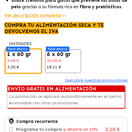
Snack cremoso para gatos que previene las bolas de
pelo
gracias a su fórmula rica en
fibra y prebióticos.
Hecho con
ingredientes 100% naturales
, es un snack
Ver descripción completa
ideal para gatos con sensibilidad digestiva.
COMPRA TU ALIMENTACIÓN SECA Y TE
Enriquecido con
Taurina
y
Vitamina E
, este snack
DEVOLVEMOS EL IVA
favorece el desarrollo general de tu gato.
UNIDADES
Pack ahorro
Pack ahorro
1 x 60 gr
6 x 60 gr
3.55 €
21.30 €
3.20 €
18.11 €
Descubre nuestras promociones
ENVÍO GRATIS EN ALIMENTACIÓN
La promoción se aplicará automáticamente en el carrito.
Acumulable con otras promociones.
Compra recurrente
3.20 €
Programa tu compra
y ahorra un 10%