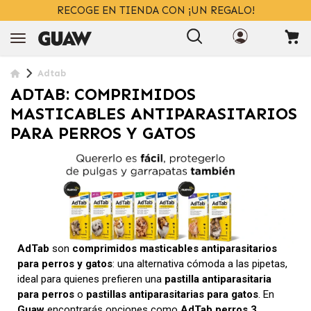
ENVÍOS GRATIS
> 39€
EN 24/48H
+ INFO
Adtab
ADTAB: COMPRIMIDOS
MASTICABLES ANTIPARASITARIOS
PARA PERROS Y GATOS
AdTab
son
comprimidos masticables antiparasitarios
para perros y gatos
: una alternativa cómoda a las pipetas,
ideal para quienes prefieren una
pastilla antiparasitaria
para perros
o
pastillas antiparasitarias para gatos
. En
Guaw
encontrarás opciones como
AdTab perros 3