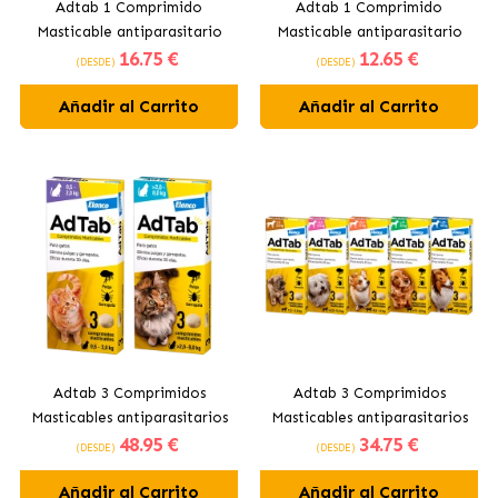
Adtab 1 Comprimido
Adtab 1 Comprimido
Masticable antiparasitario
Masticable antiparasitario
16
.75 €
12
.65 €
para gatos
para perros
(DESDE)
(DESDE)
Añadir al Carrito
Añadir al Carrito
Adtab 3 Comprimidos
Adtab 3 Comprimidos
Masticables antiparasitarios
Masticables antiparasitarios
48
.95 €
34
.75 €
para gatos
para perros
(DESDE)
(DESDE)
Añadir al Carrito
Añadir al Carrito