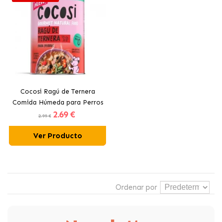
Cocosi Ragú de Ternera
Comida Húmeda para Perros
2
.69 €
Adultos
2.99 €
Ver Producto
Ordenar por