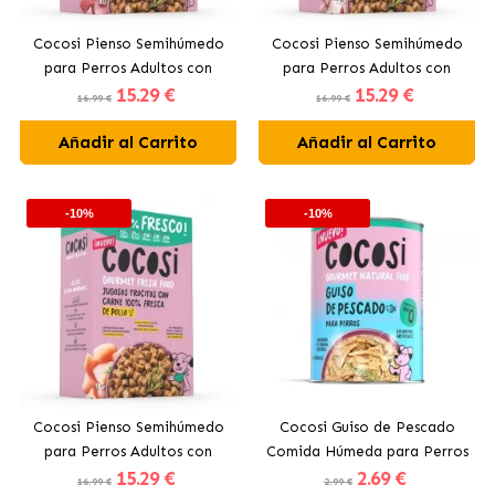
Cocosi Pienso Semihúmedo
Cocosi Pienso Semihúmedo
para Perros Adultos con
para Perros Adultos con
15
.29 €
15
.29 €
Cerdo Fresco
Pescado Fresco
16.99 €
16.99 €
Añadir al Carrito
Añadir al Carrito
-10%
-10%
Cocosi Pienso Semihúmedo
Cocosi Guiso de Pescado
para Perros Adultos con
Comida Húmeda para Perros
15
.29 €
2
.69 €
Pollo Fresco
16.99 €
2.99 €