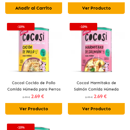
Añadir al Carrito
Ver Producto
-10%
-10%
Cocosi Cocido de Pollo
Cocosi Marmitako de
Comida Húmeda para Perros
Salmón Comida Húmeda
2
.69 €
2
.69 €
Adultos
para Perros Adultos
2.99 €
2.99 €
Ver Producto
Ver Producto
-10%