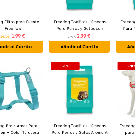
g Filtro para Fuente
Freedog Toallitas Húmedas
Freedog
Freeflow
Para Perros y Gatos con
Para P
1
.99 €
2
.39 €
Citronela
(DESDE)
2.99 €
adir al Carrito
Añadir al Carrito
Aña
-20%
-20
og Basic Arnes Para
Freedog Toallitas Húmedas
Freedog
 en H Color Turquesa
Para Perros y Gatos Aroma A
para