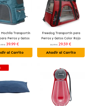
Mochila Transportín
Freedog Transportín para
para Perros y Gatos
Perros y Gatos Color Rojo
39
.99 €
29
.59 €
Color Azul
.99 €
36.99 €
dir al Carrito
Añadir al Carrito
%