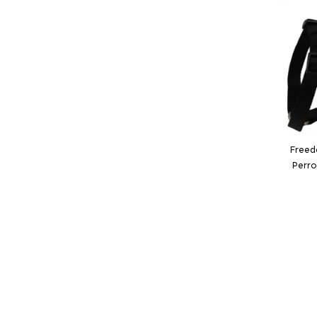
Freed
Perro
Añ
-2