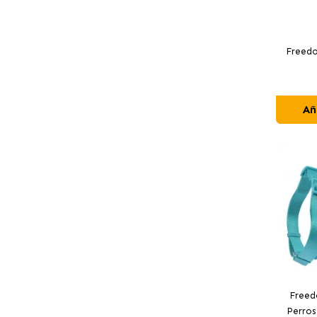
Freedo
Añ
Freed
Perros