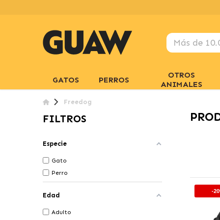
OTROS
GATOS
PERROS
ANIMALES
Freedog
PRO
FILTROS
Especie
Gato
Perro
-2
Edad
Adulto