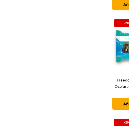
Añ
-2
Freedo
Oculare
Añ
-2