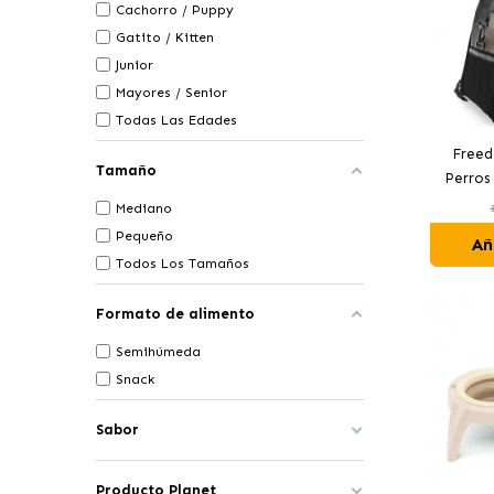
Cachorro / Puppy
Gatito / Kitten
Junior
Mayores / Senior
Todas Las Edades
Freed
Tamaño
Perros
Mediano
Pequeño
Añ
Todos Los Tamaños
Formato de alimento
Semihúmeda
Snack
Sabor
Producto Planet