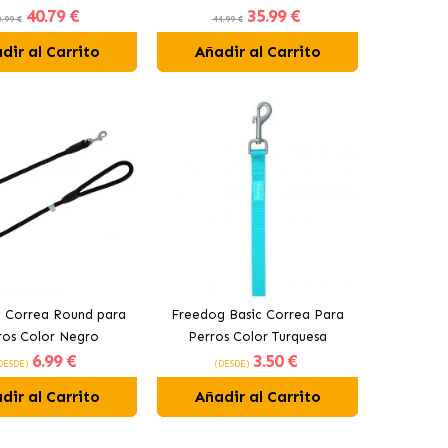
40
.79 €
35
.99 €
.99 €
44.99 €
dir al Carrito
Añadir al Carrito
 Correa Round para
Freedog Basic Correa Para
ros Color Negro
Perros Color Turquesa
6
.99 €
3
.50 €
DESDE)
(DESDE)
dir al Carrito
Añadir al Carrito