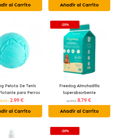
dir al Carrito
Añadir al Carrito
-20%
g Pelota De Tenis
Freedog Almohadilla
Flotante para Perros
Superabsorbente
2
.99 €
8
.79 €
Color Azul
Empapadores para Perros
DESDE)
10.99 €
60x90 cm
dir al Carrito
Añadir al Carrito
-20%