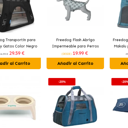
og Transportín para
Freedog Flash Abrigo
Freedog 
 y Gatos Color Negro
Impermeable para Perros
Makalu 
29
.59 €
19
.99 €
36.99 €
(DESDE)
49
adir al Carrito
Añadir al Carrito
Aña
-20%
-20