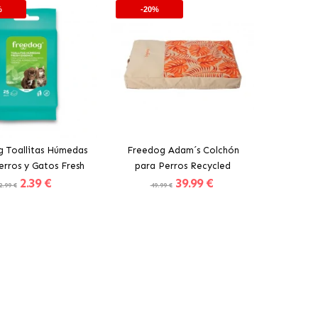
%
-20%
 Toallitas Húmedas
Freedog Adam´s Colchón
erros y Gatos Fresh
para Perros Recycled
2
.39 €
39
.99 €
ce con Aloe Vera
2.99 €
49.99 €
dir al Carrito
Añadir al Carrito
%