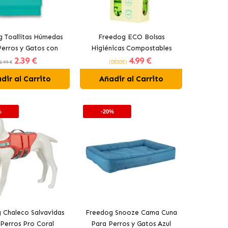
 Toallitas Húmedas
Freedog ECO Bolsas
erros y Gatos con
Higiénicas Compostables
2
.39 €
4
.99 €
Talco
para Perros 60 Bolsas (Pack
2.99 €
(DESDE)
4x15ud.))
dir al Carrito
Añadir al Carrito
%
-20%
 Chaleco Salvavidas
Freedog Snooze Cama Cuna
 Perros Pro Coral
Para Perros y Gatos Azul