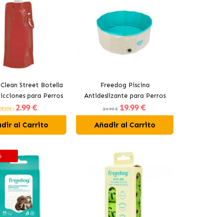
Clean Street Botella
Freedog Piscina
icciones para Perros
Antideslizante para Perros
2
.99 €
19
.99 €
Color Rojo
DESDE)
24.99 €
dir al Carrito
Añadir al Carrito
%