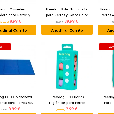
eedog Comedero
Freedog Bolso Transportín
Freedog 
dero para Perros y
para Perros y Gatos Color
Perros A
8
.99 €
39
.99 €
tos Color Beige
Azul
(DESDE)
49.99 €
33
adir al Carrito
Añadir al Carrito
Aña
0%
-20
og ECO Colchoneta
Freedog ECO Bolsas
Freedog
ante para Perros Azul
Higiénicas para Perros
Para P
3
.99 €
2
.99 €
Colores Pastel
4.99 €
(DESDE)