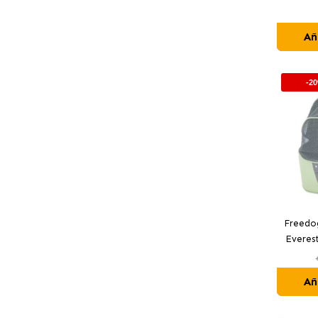
Añ
-2
Freedog
Everest
Añ