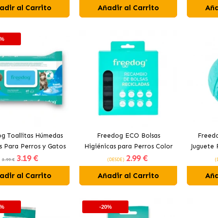
adir al Carrito
Añadir al Carrito
Aña
0%
g Toallitas Húmedas
Freedog ECO Bolsas
Freedo
s Para Perros y Gatos
Higiénicas para Perros Color
Juguete 
3
.19 €
2
.99 €
28x18 cm
Negro
3.99 €
(DESDE)
(
adir al Carrito
Añadir al Carrito
Aña
0%
-20%