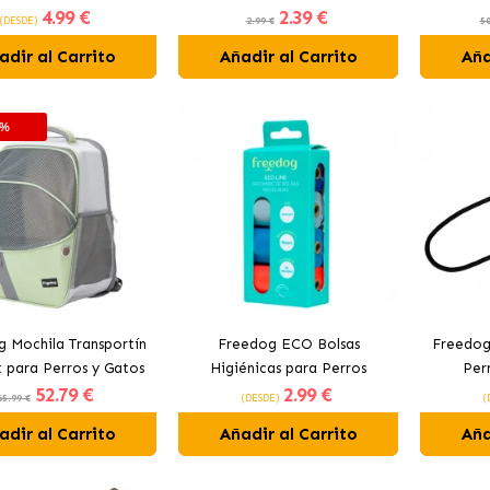
4
.99 €
2
.39 €
Mango
(DESDE)
2.99 €
50
adir al Carrito
Añadir al Carrito
Aña
0%
 Mochila Transportín
Freedog ECO Bolsas
Freedog
 para Perros y Gatos
Higiénicas para Perros
Per
52
.79 €
2
.99 €
Color Verde
Colores Variados 60 Bolsas
65.99 €
(DESDE)
(
(Pack 4x15ud.)
adir al Carrito
Añadir al Carrito
Aña