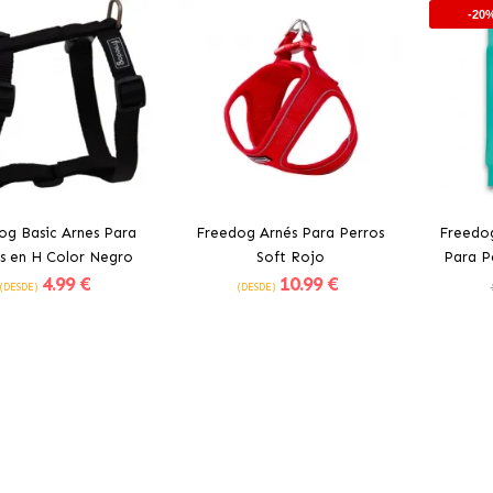
-20
og Basic Arnes Para
Freedog Arnés Para Perros
Freedog
s en H Color Negro
Soft Rojo
Para P
4
.99 €
10
.99 €
Essen
(DESDE)
(DESDE)
adir al Carrito
Añadir al Carrito
Aña
0%
-20