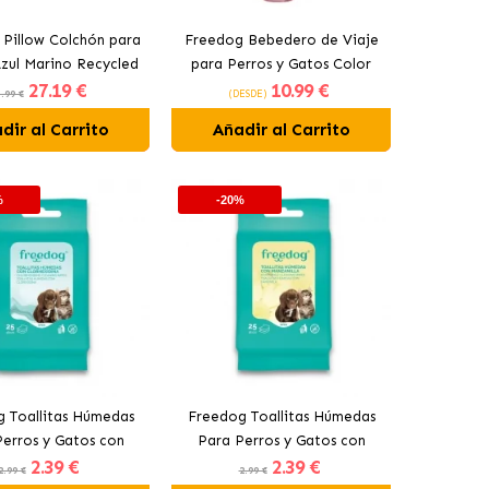
Pillow Colchón para
Freedog Bebedero de Viaje
zul Marino Recycled
para Perros y Gatos Color
27
.19 €
10
.99 €
Rojo
.99 €
(DESDE)
dir al Carrito
Añadir al Carrito
%
-20%
 Toallitas Húmedas
Freedog Toallitas Húmedas
erros y Gatos con
Para Perros y Gatos con
2
.39 €
2
.39 €
Clorhexidina
Manzanilla
2.99 €
2.99 €