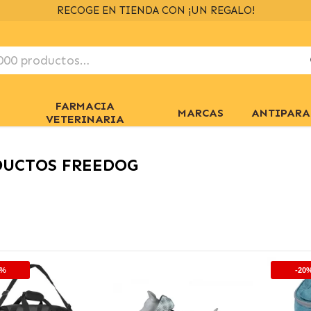
ENVÍOS GRATIS
> 39€
EN 24/48H
+ INFO
FARMACIA
MARCAS
ANTIPARA
VETERINARIA
DUCTOS FREEDOG
0%
-20