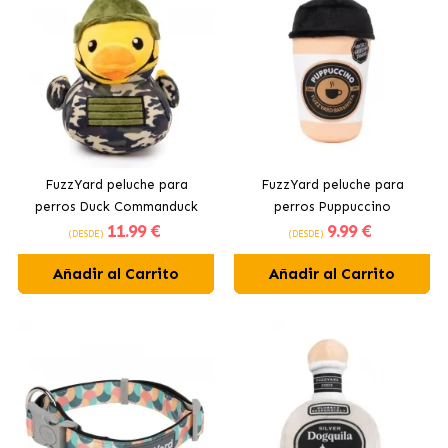
FuzzYard peluche para
FuzzYard peluche para
perros Duck Commanduck
perros Puppuccino
11
.99 €
9
.99 €
(DESDE)
(DESDE)
Añadir al Carrito
Añadir al Carrito