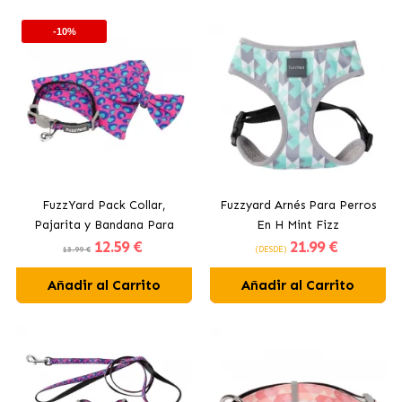
-10%
FuzzYard Pack Collar,
Fuzzyard Arnés Para Perros
Pajarita y Bandana Para
En H Mint Fizz
12
.59 €
21
.99 €
Gatos Bubblegum
13.99 €
(DESDE)
Añadir al Carrito
Añadir al Carrito