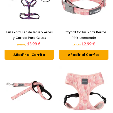
FuzzYard Set de Paseo Arnés
Fuzzyard Collar Para Perros
y Correa Para Gatos
Pink Lemonade
13
.99 €
12
.99 €
Bubblegum
(DESDE)
(DESDE)
Añadir al Carrito
Añadir al Carrito