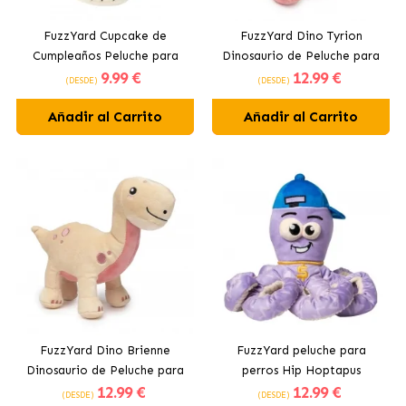
FuzzYard Cupcake de
FuzzYard Dino Tyrion
Cumpleaños Peluche para
Dinosaurio de Peluche para
9
.99 €
12
.99 €
Perros
Perros
(DESDE)
(DESDE)
Añadir al Carrito
Añadir al Carrito
FuzzYard Dino Brienne
FuzzYard peluche para
Dinosaurio de Peluche para
perros Hip Hoptapus
12
.99 €
12
.99 €
Perros
(DESDE)
(DESDE)