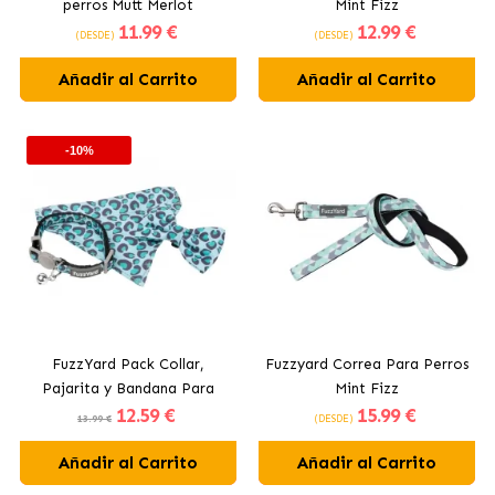
perros Mutt Merlot
Mint Fizz
11
.99 €
12
.99 €
(DESDE)
(DESDE)
Añadir al Carrito
Añadir al Carrito
-10%
FuzzYard Pack Collar,
Fuzzyard Correa Para Perros
Pajarita y Bandana Para
Mint Fizz
12
.59 €
15
.99 €
Gatos Aqua
13.99 €
(DESDE)
Añadir al Carrito
Añadir al Carrito