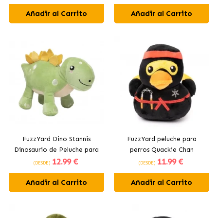
Añadir al Carrito
Añadir al Carrito
FuzzYard Dino Stannis
FuzzYard peluche para
Dinosaurio de Peluche para
perros Quackie Chan
12
.99 €
11
.99 €
Perros
(DESDE)
(DESDE)
Añadir al Carrito
Añadir al Carrito