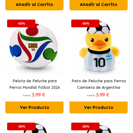
Añadir al Carrito
Añadir al Carrito
-60%
-60%
Pelota de Peluche para
Pato de Peluche para Perros
Perros Mundial Fútbol 2026
Camiseta de Argentina
3
.99 €
3
.99 €
Mundial Fútbol 2026
9.99 €
9.99 €
Ver Producto
Ver Producto
-60%
-60%