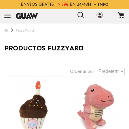
ENVÍOS GRATIS
> 39€
EN 24/48H
+ INFO
FuzzYard
PRODUCTOS FUZZYARD
Ordenar por