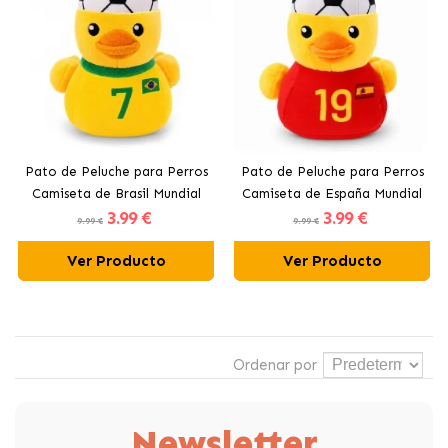
Pato de Peluche para Perros
Pato de Peluche para Perros
Camiseta de Brasil Mundial
Camiseta de España Mundial
3
.99 €
3
.99 €
Fútbol 2026
Fútbol 2026
9.99 €
9.99 €
Ver Producto
Ver Producto
Ordenar por
Newsletter