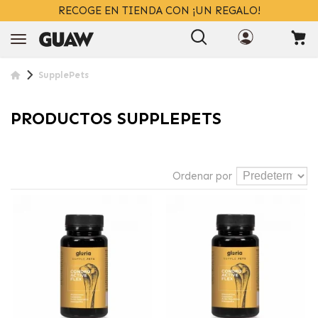
RECOGE EN TIENDA CON ¡UN REGALO!
SupplePets
PRODUCTOS SUPPLEPETS
Ordenar por