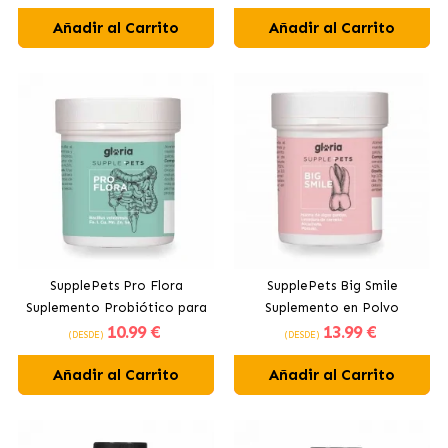
Añadir al Carrito
Añadir al Carrito
SupplePets Pro Flora
SupplePets Big Smile
Suplemento Probiótico para
Suplemento en Polvo
10
.99 €
13
.99 €
Perros
Higiene Dental para Perros y
(DESDE)
(DESDE)
Gatos
Añadir al Carrito
Añadir al Carrito