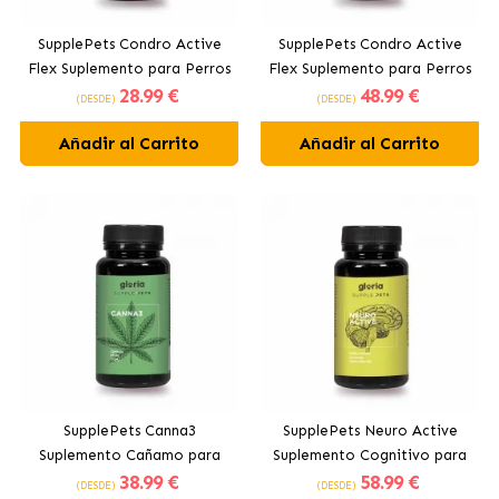
SupplePets Condro Active
SupplePets Condro Active
Flex Suplemento para Perros
Flex Suplemento para Perros
28
.99 €
48
.99 €
Medianos y Grandes
Pequeños y Medianos
(DESDE)
(DESDE)
Añadir al Carrito
Añadir al Carrito
SupplePets Canna3
SupplePets Neuro Active
Suplemento Cañamo para
Suplemento Cognitivo para
38
.99 €
58
.99 €
Perros y Gatos
Perros y Gatos
(DESDE)
(DESDE)