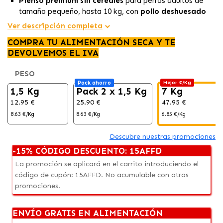
Pienso premium sin cereales
para perros adultos de
tamaño pequeño, hasta 10 kg, con
pollo deshuesado
como ingrediente principal.
Ver descripción completa
Fórmula equilibrada
para mantener un peso saludable
COMPRA TU ALIMENTACIÓN SECA Y TE
y promover una digestión fácil y eficiente.
DEVOLVEMOS EL IVA
Ingredientes naturales
que favorecen un pelaje
brillante y piel saludable, mejorando el bienestar
PESO
general.
Pack ahorro
Mejor €/Kg
1,5 Kg
Pack 2 x 1,5 Kg
7 Kg
12.95 €
25.90 €
47.95 €
8.63 €/Kg
8.63 €/Kg
6.85 €/Kg
Descubre nuestras promociones
-15% CÓDIGO DESCUENTO: 15AFFD
La promoción se aplicará en el carrito introduciendo el
código de cupón: 15AFFD. No acumulable con otras
promociones.
ENVÍO GRATIS EN ALIMENTACIÓN