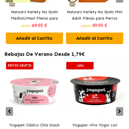
Nature's Variety No Grain
Nature's Variety No Grain Mini
Medium/Maxi Pienso para
Adult Pienso para Perros
69
.95 €
49
.95 €
Perros con Pollo
Pequeños con Salmón Noruego
(DESDE)
(DESDE)
Añadir al Carrito
Añadir al Carrito
Rebajas De Verano Desde 1,79€
ENVÍO GRATIS
-10%
Yogupet Clásico Chía Snack
Yogupet +Pro Yogur con