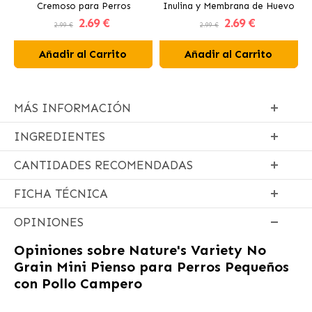
Cremoso para Perros
Inulina y Membrana de Huevo
2
.69 €
2
.69 €
para Perros y Gatos
2.99 €
2.99 €
Añadir al Carrito
Añadir al Carrito
MÁS INFORMACIÓN
INGREDIENTES
CANTIDADES RECOMENDADAS
FICHA TÉCNICA
OPINIONES
Opiniones sobre
Nature's Variety No
Grain Mini Pienso para Perros Pequeños
con Pollo Campero