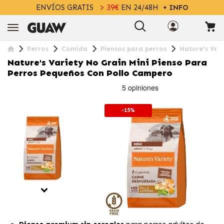
ENVÍOS GRATIS
> 39€
EN 24/48H
+ INFO
Perros
Comida
Piensos para perros
Nature's Var
Nature's Variety No Grain Mini Pienso Para
Perros Pequeños Con Pollo Campero
-15%