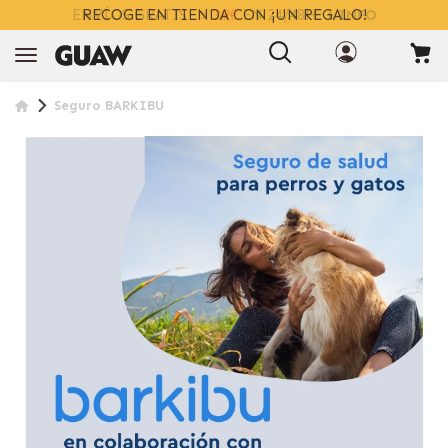
ENVÍOS GRATIS
> 39€
EN 24/48H
+ INFO
Seguro BARKIBU