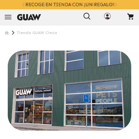
ENVÍOS GRATIS
> 39€
EN 24/48H
+ INFO
Tienda GUAW Cieza