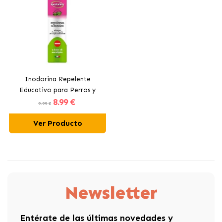
Inodorina Repelente
Educativo para Perros y
8
.99 €
Gatos con Eucalipto
9.99 €
Ver Producto
Newsletter
Entérate de las últimas novedades y