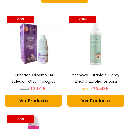
-10%
-10%
JTPharma Oftalmo HA
VetNova Cutania M-Spray
Solución Oftanmológica
Efecto Exfoliante para
12
.14 €
25
.50 €
para Perros y Gatos
Perros y Gatos
13.49 €
(DESDE)
Ver Producto
Ver Producto
-10%