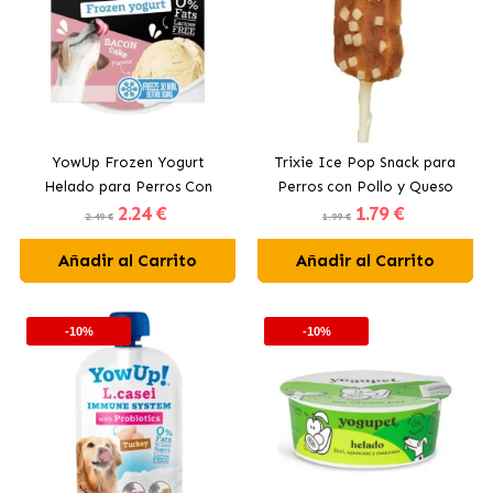
YowUp Frozen Yogurt
Trixie Ice Pop Snack para
Helado para Perros Con
Perros con Pollo y Queso
2
.24 €
1
.79 €
Bacon
2.49 €
1.99 €
Añadir al Carrito
Añadir al Carrito
-10%
-10%