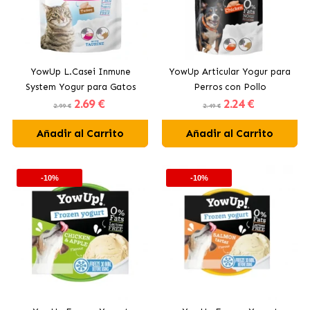
YowUp L.Casei Inmune
YowUp Articular Yogur para
System Yogur para Gatos
Perros con Pollo
2
.69 €
2
.24 €
con Pavo
2.99 €
2.49 €
Añadir al Carrito
Añadir al Carrito
-10%
-10%