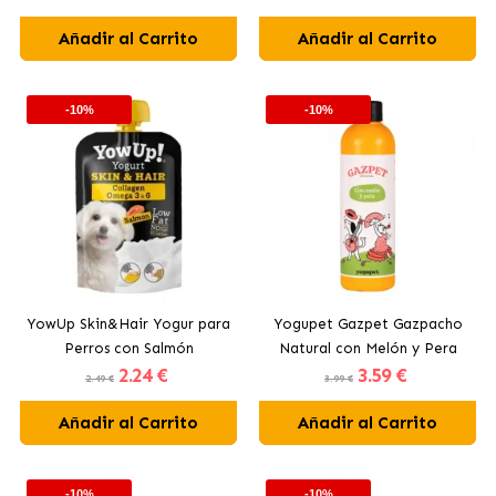
Añadir al Carrito
Añadir al Carrito
-10%
-10%
YowUp Skin&Hair Yogur para
Yogupet Gazpet Gazpacho
Perros con Salmón
Natural con Melón y Pera
2
.24 €
3
.59 €
para Perros y Gatos
2.49 €
3.99 €
Añadir al Carrito
Añadir al Carrito
-10%
-10%