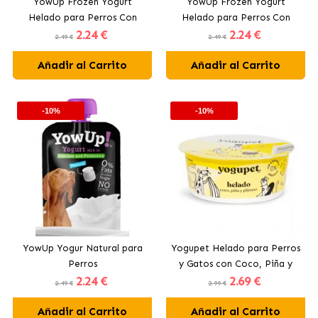
YowUp Frozen Yogurt
YowUp Frozen Yogurt
Helado para Perros Con
Helado para Perros Con
2
.24 €
2
.24 €
Pollo y Manzana
Salmón
2.49 €
2.49 €
Añadir al Carrito
Añadir al Carrito
-10%
-10%
YowUp Yogur Natural para
Yogupet Helado para Perros
Perros
y Gatos con Coco, Piña y
2
.24 €
2
.69 €
Plátano
2.49 €
2.99 €
Añadir al Carrito
Añadir al Carrito