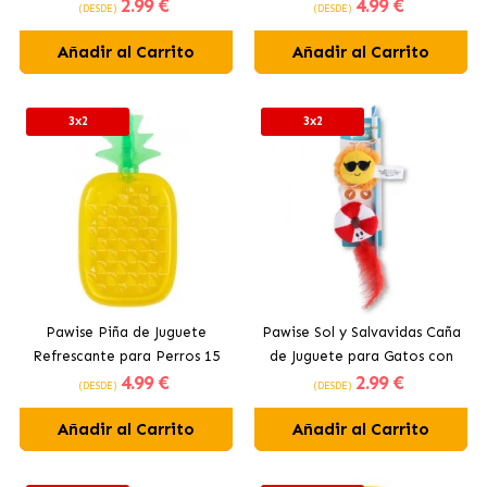
2
.99 €
4
.99 €
Perros 10 cm
(DESDE)
(DESDE)
Añadir al Carrito
Añadir al Carrito
3x2
3x2
Pawise Piña de Juguete
Pawise Sol y Salvavidas Caña
Refrescante para Perros 15
de Juguete para Gatos con
4
.99 €
2
.99 €
cm
Catnip
(DESDE)
(DESDE)
Añadir al Carrito
Añadir al Carrito