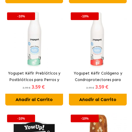
-10%
-10%
Yogupet Kéfir Prebióticos y
Yogupet Kéfir Colágeno y
Postbióticos para Perros y
Condroprotectores para
3
.59 €
3
.59 €
Gatos con Arándanos y
Perros y Gatos con Pera y
3.99 €
3.99 €
Brócoli
Zanahoria
Añadir al Carrito
Añadir al Carrito
-10%
-10%