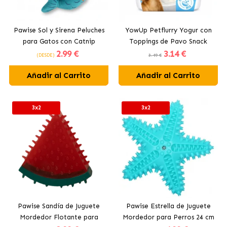
Pawise Sol y Sirena Peluches
YowUp Petflurry Yogur con
para Gatos con Catnip
Toppings de Pavo Snack
2
.99 €
3
.14 €
para Perros
(DESDE)
3.49 €
Añadir al Carrito
Añadir al Carrito
3x2
3x2
Pawise Sandía de Juguete
Pawise Estrella de Juguete
Mordedor Flotante para
Mordedor para Perros 24 cm