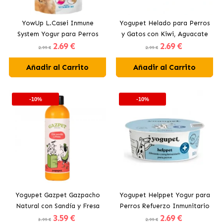
YowUp L.Casei Inmune
Yogupet Helado para Perros
System Yogur para Perros
y Gatos con Kiwi, Aguacate
2
.69 €
2
.69 €
con Pavo
y Manzana
2.99 €
2.99 €
Añadir al Carrito
Añadir al Carrito
-10%
-10%
Yogupet Gazpet Gazpacho
Yogupet Helppet Yogur para
Natural con Sandía y Fresa
Perros Refuerzo Inmunitario
3
.59 €
2
.69 €
para Perros y Gatos
3.99 €
2.99 €