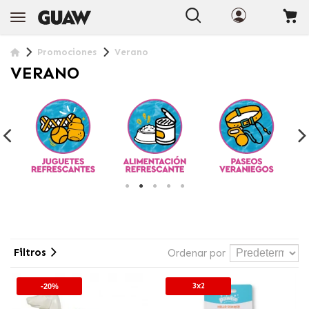
Promociones
Verano
VERANO
Filtros
Ordenar por
3x2
-20%