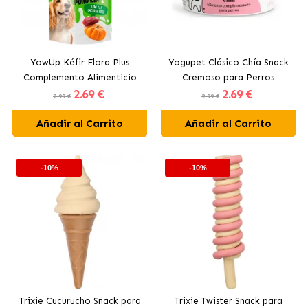
YowUp Kéfir Flora Plus
Yogupet Clásico Chía Snack
Complemento Alimenticio
Cremoso para Perros
2
.69 €
2
.69 €
para Perros con Pato y
2.99 €
2.99 €
Calabaza
Añadir al Carrito
Añadir al Carrito
-10%
-10%
Trixie Cucurucho Snack para
Trixie Twister Snack para