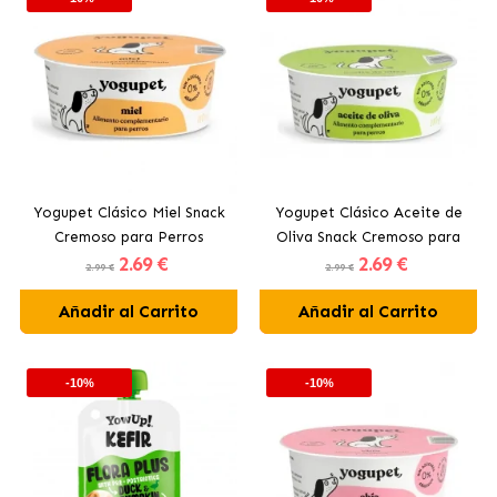
Yogupet Clásico Miel Snack
Yogupet Clásico Aceite de
Cremoso para Perros
Oliva Snack Cremoso para
2
.69 €
2
.69 €
Perros
2.99 €
2.99 €
Añadir al Carrito
Añadir al Carrito
-10%
-10%