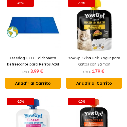
-20%
-10%
Freedog ECO Colchoneta
YowUp Skin&Hair Yogur para
Refrescante para Perros Azul
Gatos con Salmón
3
.99 €
1
.79 €
4.99 €
1.99 €
Añadir al Carrito
Añadir al Carrito
-10%
-10%