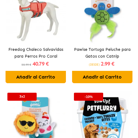
Freedog Chaleco Salvavidas
Pawise Tortuga Peluche para
para Perros Pro Coral
Gatos con Catnip
40
.79 €
2
.99 €
50.99 €
(DESDE)
Añadir al Carrito
Añadir al Carrito
3x2
-10%