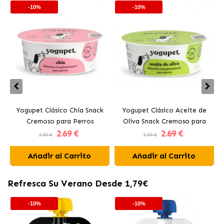
-10%
-10%
Yogupet Clásico Chía Snack
Yogupet Clásico Aceite de
Cremoso para Perros
Oliva Snack Cremoso para
2
.69 €
2
.69 €
Perros
2.99 €
2.99 €
Añadir al Carrito
Añadir al Carrito
Refresca Su Verano Desde 1,79€
-10%
-10%