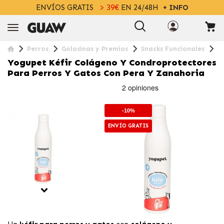
ENVÍOS GRATIS
> 39€
EN 24/48H
+ INFO
Perros
Golosinas y Premios
Snacks Funcionales
Y
Yogupet Kéfir Colágeno Y Condroprotectores
Para Perros Y Gatos Con Pera Y Zanahoria
-10%
ENVÍO GRATIS