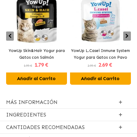
YowUp Skin&Hair Yogur para
YowUp L.Casei Inmune System
Y
Gatos con Salmón
Yogur para Gatos con Pavo
1
.79 €
2
.69 €
1.99 €
2.99 €
Añadir al Carrito
Añadir al Carrito
MÁS INFORMACIÓN
INGREDIENTES
CANTIDADES RECOMENDADAS