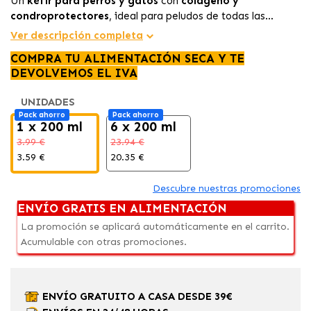
Un
kéfir para perros y gatos
con
colágeno y
condroprotectores
, ideal para peludos de todas las
edades que necesitan un snack funcional que apoye las
Ver descripción completa
articulaciones, mejore la digestión y complemente su
COMPRA TU ALIMENTACIÓN SECA Y TE
alimentación diaria.
DEVOLVEMOS EL IVA
UNIDADES
Pack ahorro
Pack ahorro
1 x 200 ml
6 x 200 ml
3.99 €
23.94 €
3.59 €
20.35 €
Descubre nuestras promociones
ENVÍO GRATIS EN ALIMENTACIÓN
La promoción se aplicará automáticamente en el carrito.
Acumulable con otras promociones.
ENVÍO GRATUITO A CASA DESDE 39€