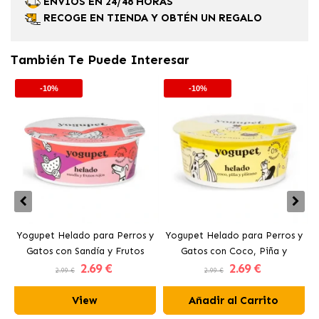
ENVÍOS EN 24/48 HORAS
RECOGE EN TIENDA Y OBTÉN UN REGALO
También Te Puede Interesar
-10%
-10%
Yogupet Helado para Perros y
Yogupet Helado para Perros y
Gatos con Sandía y Frutos
Gatos con Coco, Piña y
2
.69 €
2
.69 €
Rojos
Plátano
G
2.99 €
2.99 €
View
Añadir al Carrito