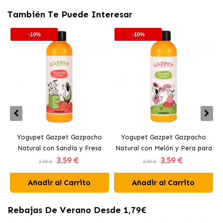
También Te Puede Interesar
-10%
-10%
Yogupet Gazpet Gazpacho
Yogupet Gazpet Gazpacho
Y
Natural con Sandía y Fresa
Natural con Melón y Pera para
3
.59 €
3
.59 €
para Perros y Gatos
Perros y Gatos
3.99 €
3.99 €
Añadir al Carrito
Añadir al Carrito
Rebajas De Verano Desde 1,79€