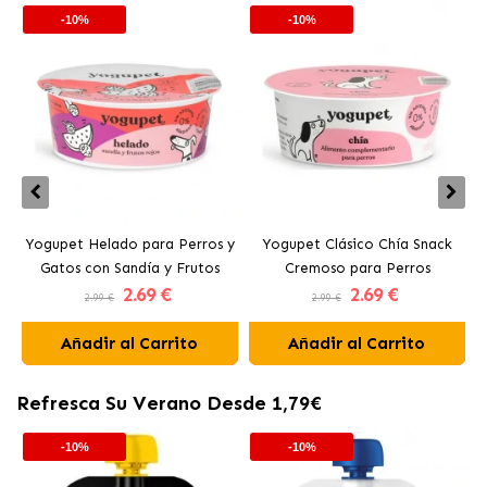
-10%
-10%
Yogupet Helado para Perros y
Yogupet Clásico Chía Snack
Gatos con Sandía y Frutos
Cremoso para Perros
2
.69 €
2
.69 €
Rojos
2.99 €
2.99 €
Añadir al Carrito
Añadir al Carrito
Refresca Su Verano Desde 1,79€
-10%
-10%