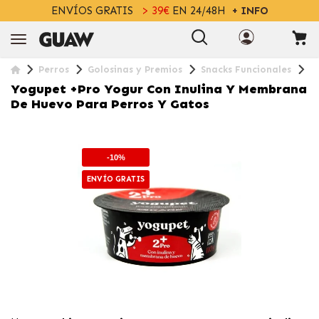
ENVÍOS GRATIS
> 39€
EN 24/48H
+ INFO
Perros
Golosinas y Premios
Snacks Funcionales
Y
Yogupet +Pro Yogur Con Inulina Y Membrana
De Huevo Para Perros Y Gatos
-10%
ENVÍO GRATIS