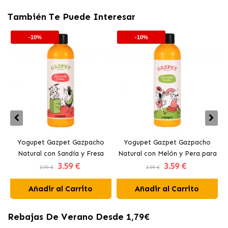
También Te Puede Interesar
-10%
-10%
Yogupet Gazpet Gazpacho
Yogupet Gazpet Gazpacho
Y
Natural con Sandía y Fresa
Natural con Melón y Pera para
3
.59 €
3
.59 €
para Perros y Gatos
Perros y Gatos
3.99 €
3.99 €
Añadir al Carrito
Añadir al Carrito
Rebajas De Verano Desde 1,79€