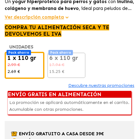
Un
yogur hiperproteico para perros y gatos
con
inulina,
colágeno y membrana de huevo
, ideal para peludos de
todas las edades que necesitan un snack funcional que
Ver descripción completa
ayude a complementar músculos, articulaciones, digestión y
COMPRA TU ALIMENTACIÓN SECA Y TE
bienestar diario.
DEVOLVEMOS EL IVA
UNIDADES
Pack ahorro
Pack ahorro
1 x 110 gr
6 x 110 gr
2.99 €
17.94 €
2.69 €
15.25 €
Descubre nuestras promociones
ENVÍO GRATIS EN ALIMENTACIÓN
La promoción se aplicará automáticamente en el carrito.
Acumulable con otras promociones.
ENVÍO GRATUITO A CASA DESDE 39€