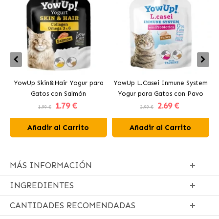
YowUp Skin&Hair Yogur para
YowUp L.Casei Inmune System
Y
Gatos con Salmón
Yogur para Gatos con Pavo
1
.79 €
2
.69 €
1.99 €
2.99 €
Añadir al Carrito
Añadir al Carrito
MÁS INFORMACIÓN
INGREDIENTES
CANTIDADES RECOMENDADAS