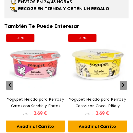
ENVÍOS EN 24/48 HORAS
RECOGE EN TIENDA Y OBTÉN UN REGALO
También Te Puede Interesar
-10%
-10%
Yogupet Helado para Perros y
Yogupet Helado para Perros y
Gatos con Sandía y Frutos
Gatos con Coco, Piña y
2
.69 €
2
.69 €
Rojos
Plátano
G
2.99 €
2.99 €
Añadir al Carrito
Añadir al Carrito